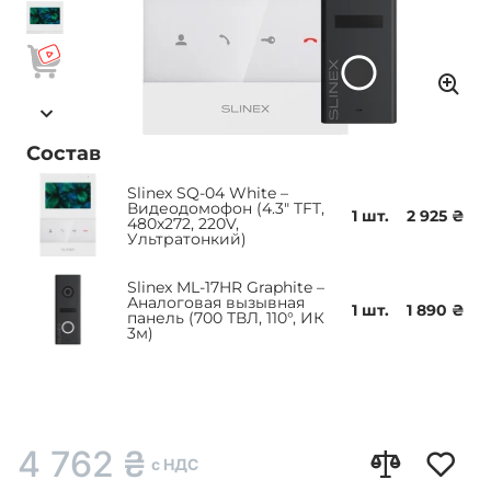
Состав
Slinex SQ-04 White –
Видеодомофон (4.3" TFT,
1 шт.
2 925 ₴
480x272, 220V,
Ультратонкий)
Slinex ML-17HR Graphite –
Аналоговая вызывная
1 шт.
1 890 ₴
панель (700 ТВЛ, 110°, ИК
3м)
4 762
₴
с НДС