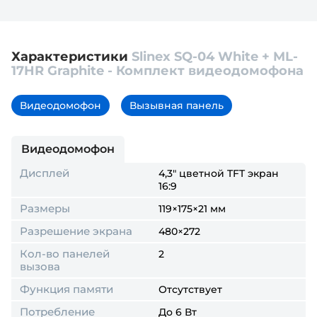
Характеристики
Slinex SQ-04 White + ML-
17HR Graphite - Комплект видеодомофона
Видеодомофон
Вызывная панель
Видеодомофон
Дисплей
4,3" цветной TFT экран
16:9
Размеры
119×175×21 мм
Разрешение экрана
480×272
Кол-во панелей
2
вызова
Функция памяти
Отсутствует
Потребление
До 6 Вт