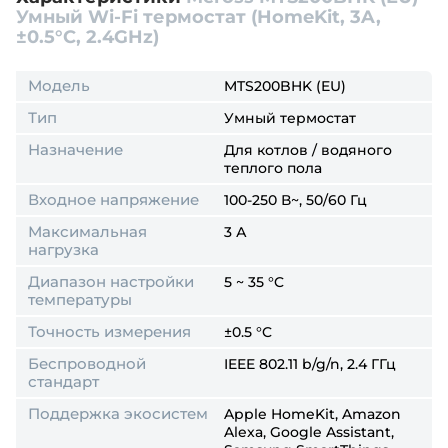
Умный Wi-Fi термостат (HomeKit, 3A,
±0.5°C, 2.4GHz)
Модель
MTS200BHK (EU)
Тип
Умный термостат
Назначение
Для котлов / водяного
теплого пола
Входное напряжение
100-250 В~, 50/60 Гц
Максимальная
3 А
нагрузка
Диапазон настройки
5 ~ 35 °C
температуры
Точность измерения
±0.5 °C
Беспроводной
IEEE 802.11 b/g/n, 2.4 ГГц
стандарт
Поддержка экосистем
Apple HomeKit, Amazon
Alexa, Google Assistant,