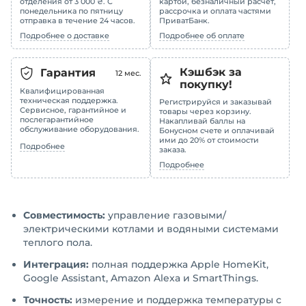
отделения от 3 000 ₴. С
картой, безналичный расчет,
понедельника по пятницу
рассрочка и оплата частями
отправка в течение 24 часов.
ПриватБанк.
Подробнее о доставке
Подробнее об оплате
Кэшбэк за
Гарантия
12
мес.
покупку!
Квалифицированная
техническая поддержка.
Регистрируйся и заказывай
Сервисное, гарантийное и
товары через корзину.
послегарантийное
Накапливай баллы на
обслуживание оборудования.
Бонусном счете и оплачивай
ими до 20% от стоимости
Подробнее
заказа.
Подробнее
Совместимость:
управление газовыми/
электрическими котлами и водяными системами
теплого пола.
Интеграция:
полная поддержка Apple HomeKit,
Google Assistant, Amazon Alexa и SmartThings.
Точность:
измерение и поддержка температуры с