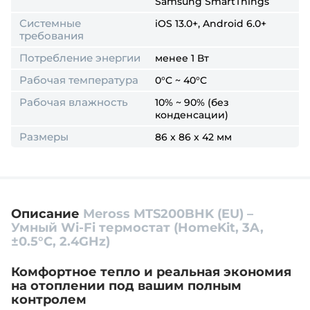
Samsung SmartThings
Системные
iOS 13.0+, Android 6.0+
требования
Потребление энергии
менее 1 Вт
Рабочая температура
0°C ~ 40°C
Рабочая влажность
10% ~ 90% (без
конденсации)
Размеры
86 x 86 x 42 мм
Описание
Meross MTS200BHK (EU) –
Умный Wi-Fi термостат (HomeKit, 3A,
±0.5°C, 2.4GHz)
Комфортное тепло и реальная экономия
на отоплении под вашим полным
контролем