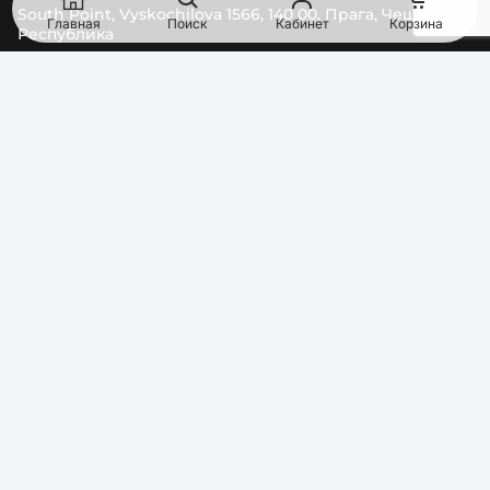
South Point, Vyskochilova 1566, 140 00, Прага, Чешская
Главная
Поиск
Кабинет
Корзина
Республика
Bajkalská 16025/29A, 821 01 Братислава, Словацкая
Республика
ТЕЛЕФОН
EMAIL
0
8
0
0
Показати номер
order@pipl.ua
МЫ В СОЦСЕТЯХ
ГРАФИК РАБОТЫ
Пн–Пт:
09:00-18:00
© 2026 Pipl.ua. All rights reserved