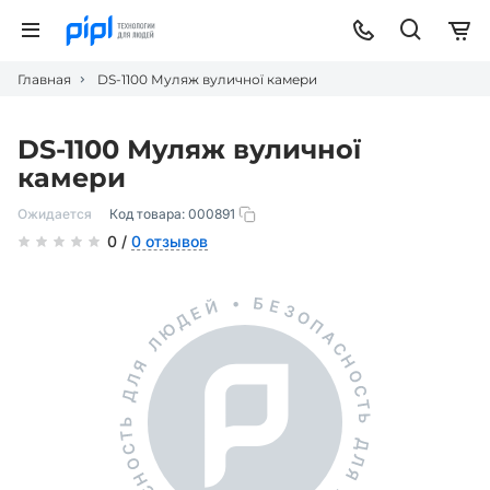
Главная
DS-1100 Муляж вуличної камери
DS-1100 Муляж вуличної
камери
Ожидается
Код товара:
000891
0 /
0 отзывов