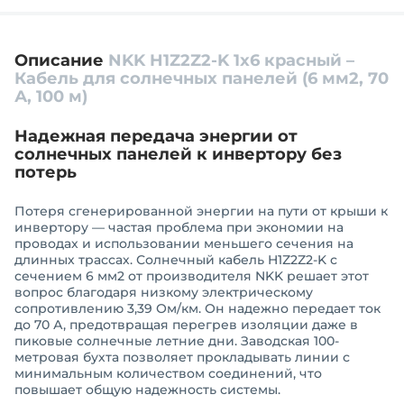
Описание
NKK H1Z2Z2-K 1x6 красный –
Кабель для солнечных панелей (6 мм2, 70
А, 100 м)
Надежная передача энергии от
солнечных панелей к инвертору без
потерь
Потеря сгенерированной энергии на пути от крыши к
инвертору — частая проблема при экономии на
проводах и использовании меньшего сечения на
длинных трассах. Солнечный кабель H1Z2Z2-K с
сечением 6 мм2 от производителя NKK решает этот
вопрос благодаря низкому электрическому
сопротивлению 3,39 Ом/км. Он надежно передает ток
до 70 А, предотвращая перегрев изоляции даже в
пиковые солнечные летние дни. Заводская 100-
метровая бухта позволяет прокладывать линии с
минимальным количеством соединений, что
повышает общую надежность системы.