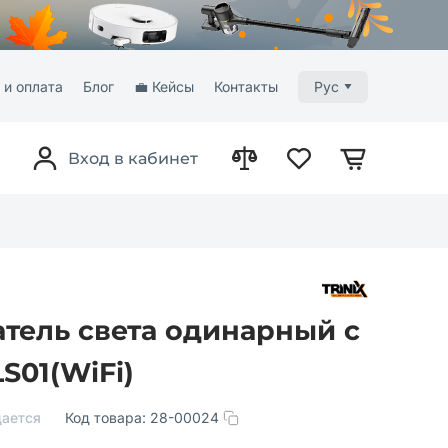
 и оплата
Блог
💼 Кейсы
Контакты
Рус
Вход в кабинет
тель света одинарный с
LS01(WiFi)
ается
Код товара:
28-00024