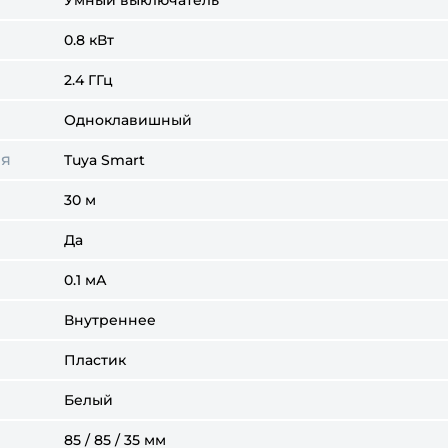
Умный выключатель
0.8 кВт
2.4 ГГц
Одноклавишный
ия
Tuya Smart
30 м
Да
0.1 мА
Внутреннее
Пластик
Белый
85 / 85 / 35 мм