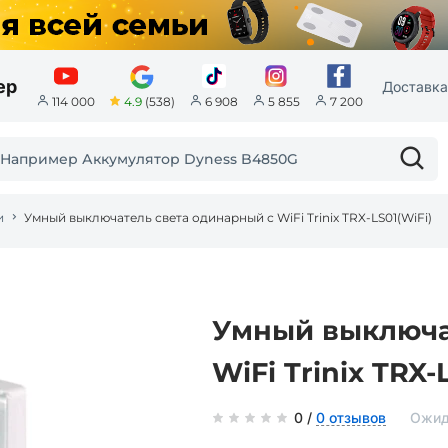
ер
Доставка
4.9
(538)
114 000
6 908
5 855
7 200
и
Умный выключатель света одинарный с WiFi Trinix TRX-LS01(WiFi)
Умный выключа
WiFi Trinix TRX-
0 /
0 отзывов
Ожид