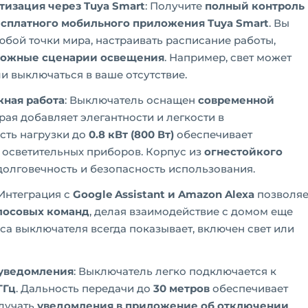
тизация через Tuya Smart
: Получите
полный контроль
сплатного мобильного приложения Tuya Smart
. Вы
юбой точки мира, настраивать расписание работы,
ложные сценарии освещения
. Например, свет может
и выключаться в ваше отсутствие.
жная работа
: Выключатель оснащен
современной
орая добавляет элегантности и легкости в
сть нагрузки до
0.8 кВт (800 Вт)
обеспечивает
 осветительных приборов. Корпус из
огнестойкого
олговечность и безопасность использования.
 Интеграция с
Google Assistant и Amazon Alexa
позволяе
лосовых команд
, делая взаимодействие с домом еще
са выключателя всегда показывает, включен свет или
 уведомления
: Выключатель легко подключается к
ГГц
. Дальность передачи до
30 метров
обеспечивает
олучать
уведомления в приложение об отключении