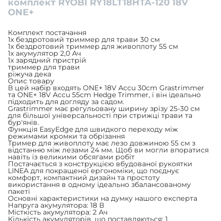
комплект RYOBI RY18LT18HTA-120 18V
ONE+
Комплект постачання
1x бездротовий триммер для трави 30 см
1x бездротовий триммер для живоплоту 55 см
1x акумулятор 2,0 Ач
1x зарядний пристрій
триммер для трави
ріжуча дека
Опис товару
В цей набір входять ONE+ 18V Accu 30cm Grastrimmer
та ONE+ 18V Accu 55cm Hedge Trimmer, і він ідеально
підходить для догляду за садом.
Grastrimmer має регульовану ширину зрізу 25-30 см
для більшої універсальності при стрижці трави та
бур'янів.
Функція EasyEdge для швидкого переходу між
режимами кромки та обрізання
Тример для живоплоту має лезо довжиною 55 см з
відстанню між лезами 24 мм. Щоб ви могли впоратися
навіть із великими обсягами робіт
Постачається з конструкцією вбудованої рукоятки
LINEA для покращеної ергономіки, що поєднує
комфорт, компактний дизайн та простоту
використання в одному ідеально збалансованому
пакеті
Основні характеристики на думку нашого експерта
Напруга акумулятора: 18 В
Місткість акумулятора: 2 Ач
Кількість акумуляторів, що поставляються: 1