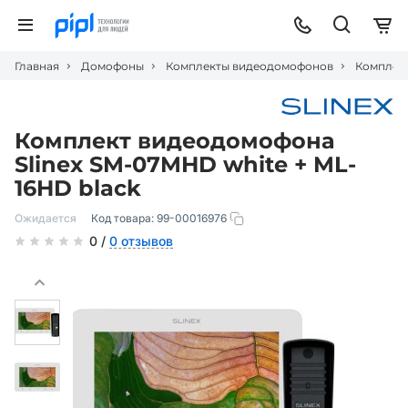
Главная
Домофоны
Комплекты видеодомофонов
Комплект
Комплект видеодомофона
Slinex SM-07MHD white + ML-
16HD black
Ожидается
Код товара:
99-00016976
0 /
0 отзывов