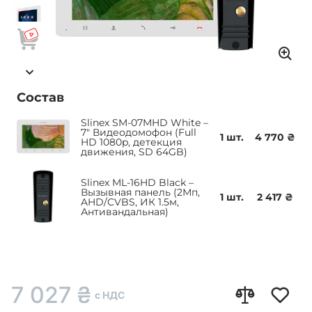
Состав
Slinex SM-07MHD White –
7" Видеодомофон (Full
1 шт.
4 770 ₴
HD 1080p, детекция
движения, SD 64GB)
Slinex ML-16HD Black –
Вызывная панель (2Мп,
1 шт.
2 417 ₴
AHD/CVBS, ИК 1.5м,
Антивандальная)
7 027
₴
с НДС