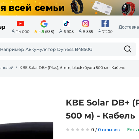
ер
Доставка
4.9
(538)
114 000
6 908
5 855
7 200
панелей
KBE Solar DB+ (Plus), 6mm, black (бухта 500 м) - Кабель
KBE Solar DB+ (P
500 м) - Кабель
0 /
0 отзывов
Есть 