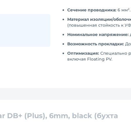
Сечение проводника:
6 мм².
Материал изоляции/оболочк
(повышенная стойкость к УФ
Номинальное напряжение:
д
Возможность прокладки:
До
Оптимизация:
Специально р
включая Floating PV.
r DB+ (Plus), 6mm, black (бухта