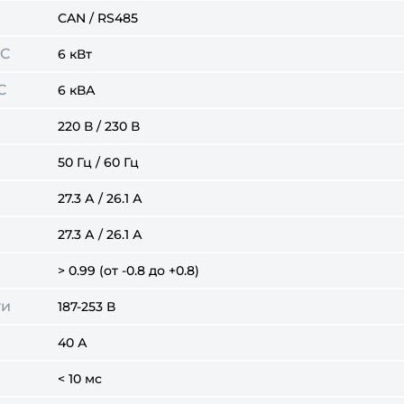
CAN / RS485
AC
6 кВт
C
6 кВА
220 В / 230 В
50 Гц / 60 Гц
27.3 А / 26.1 А
27.3 А / 26.1 А
> 0.99 (от -0.8 до +0.8)
ти
187-253 В
40 А
< 10 мс