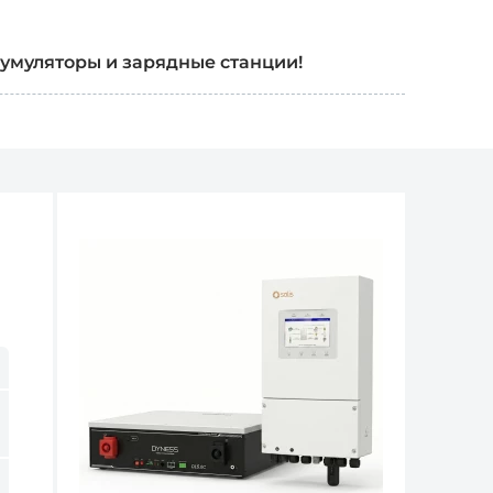
кумуляторы и зарядные станции!
ые станции, которые были распакованы
пломба открытия на коробке и т.д.)
оврежденную упаковку, а потому не
мулятор и установили его в
итания или другом оборудовании, и
, это - товар который был в пользовании и
ования и обмена товаров, такая батарея
спаковывать и устанавливать аккумулятор
динять клеммы) - убедитесь, что он
для Вашего устройства параметрам.