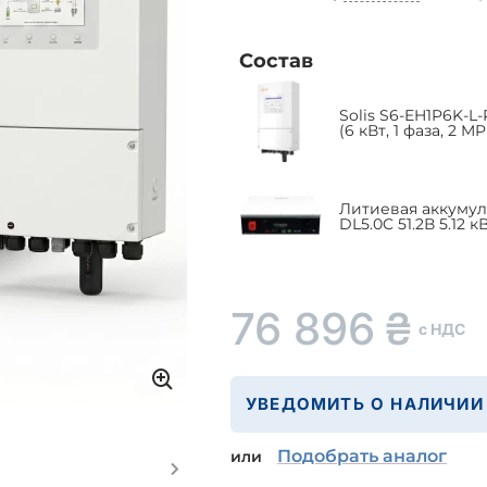
Состав
Solis S6-EH1P6K-
(6 кВт, 1 фаза, 2 MP
Литиевая аккумул
DL5.0C 51.2В 5.12 
76 896
₴
с НДС
УВЕДОМИТЬ О НАЛИЧИИ
Подобрать аналог
или