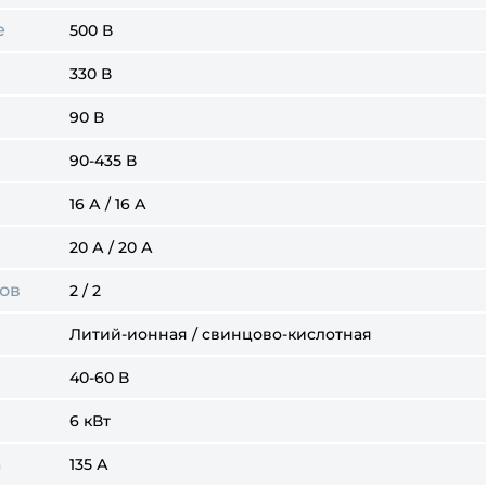
е
500 В
330 В
90 В
90-435 В
16 А / 16 А
20 А / 20 А
дов
2 / 2
Литий-ионная / свинцово-кислотная
40-60 В
6 кВт
а
135 А