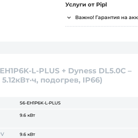
Услуги от Pipl
Важно! Гарантия на ак
Аккумуляторы и зарядн
(например, повреждена 
считаются имеющими п
подлежат возврату.
Если вы приобрели акку
бесперебойном блоке п
6-EH1P6K-L-PLUS + Dyness DL5.0C –
начали им пользоваться
5.12кВт·ч, подогрев, IP66)
согласно правилу польз
возврату
не подлежит
.
Поэтому прежде чем ра
в оборудование (подсое
S6-EH1P6K-L-PLUS
соответствует нужным 
9.6 кВт
PV
9.6 кВт