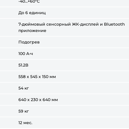
-40...+60°C
До 6 единиц
7-дюймовый сенсорный ЖК-дисплей и Bluetooth
приложение
Подогрев
100 А•ч
51.2В
558 х 545 х 150 мм
54 кг
640 x 230 x 640 мм
59 кг
12 мес.