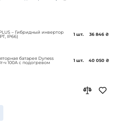
L-PLUS – Гибридный инвертор
1 шт.
36 846 ₴
PT, IP66)
яторная батарея Dyness
1 шт.
40 050 ₴
кВт•ч 100А с подогревом