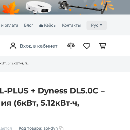
 и оплата
Блог
💼 Кейсы
Контакты
Рус
Вход в кабинет
Solis S6-EH1P6K-L-PLUS + Dyness DL5.0C – Комплект питания (6кВт, 5.12кВт·ч, подогрев, IP66)
-L-PLUS + Dyness DL5.0C –
я (6кВт, 5.12кВт·ч,
ается
Код товара:
sol-dyn