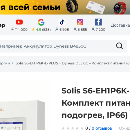
ер
Доставка
4.9
(538)
114 000
6 908
5 855
7 200
ергии
Solis S6-EH1P6K
Комплект питани
подогрев, IP66)
0 /
0 отзывов
Ожид