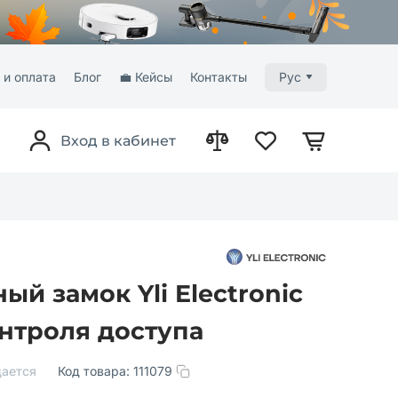
 и оплата
Блог
💼 Кейсы
Контакты
Рус
Вход в кабинет
й замок Yli Electroniс
нтроля доступа
ается
Код товара:
111079