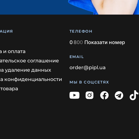
АЦИЯ
ТЕЛЕФОН
0
8
0
0
Показати номер
а и оплата
EMAIL
ательское соглашение
order@pipl.ua
на удаление данных
а конфиденциальности
МЫ В СОЦСЕТЯХ
 товара