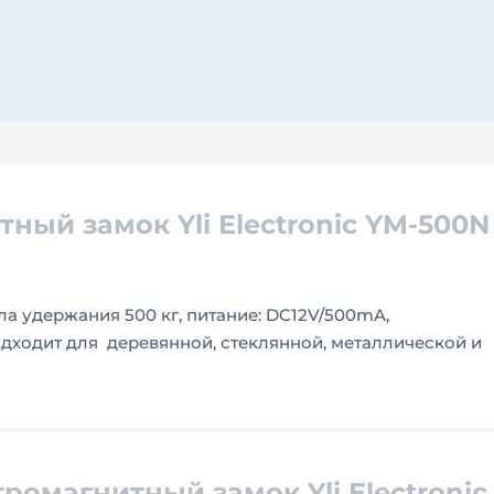
ный замок Yli Electroniс YM-500N
а удержания 500 кг, питание: DC12V/500mA,
одходит для деревянной, стеклянной, металлической и
ромагнитный замок Yli Electroniс