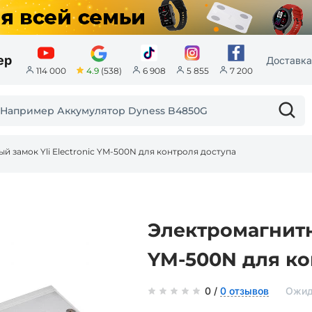
ер
Доставка
4.9
(538)
114 000
6 908
5 855
7 200
й замок Yli Electroniс YM-500N для контроля доступа
Электромагнитны
YM-500N для ко
0 /
0 отзывов
Ожид