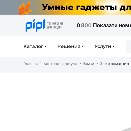
0
8
0
0
Показати ном
Каталог
Решения
Услуги
Главная
Контроль доступа
Замки
Электромагнитны