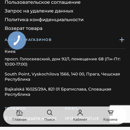
Пользовательское соглашение
Запрос на удаление данных
Политика конфиденциальности
Возврат товара
АДРЕСА МАГАЗИНОВ
Киев
просп. Голосеевский, дом 92/1, помещение 68 (Пн-Пт:
10:00-17:00)
South Point, Vyskochilova 1566, 140 00, Прага, Чешская
Республика
Bajkalská 16025/29A, 821 01 Братислава, Словацкая
Республика
ТЕЛЕФОН
EMAIL
0
8
0
0
Показати номер
order@pipl.ua
Главная
Поиск
Кабинет
Корзина