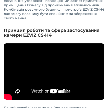
поєднання утворюють повноцінний захист приватних
приміщень і бізнесу від проникнення зловмисників.
Комбінація розумного будинку і пристроїв EZVIZ CS-H4
дає змогу власнику бути спокійним за збереження
свого майна.
Принцип роботи та сфера застосування
камери EZVIZ CS-H4
Даний девайс ідеально підійде для контролю,