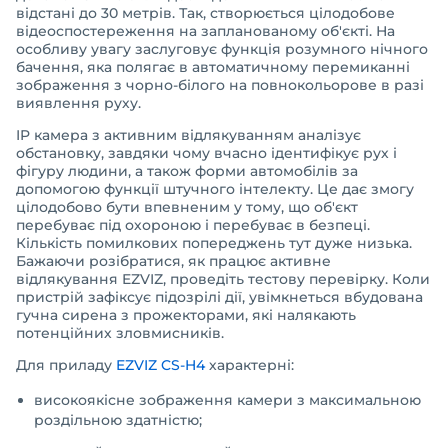
відстані до 30 метрів. Так, створюється цілодобове
відеоспостереження на запланованому об'єкті. На
особливу увагу заслуговує функція розумного нічного
бачення, яка полягає в автоматичному перемиканні
зображення з чорно-білого на повнокольорове в разі
виявлення руху.
IP камера з активним відлякуванням аналізує
обстановку, завдяки чому вчасно ідентифікує рух і
фігуру людини, а також форми автомобілів за
допомогою функції штучного інтелекту. Це дає змогу
цілодобово бути впевненим у тому, що об'єкт
перебуває під охороною і перебуває в безпеці.
Кількість помилкових попереджень тут дуже низька.
Бажаючи розібратися, як працює активне
відлякування EZVIZ, проведіть тестову перевірку. Коли
пристрій зафіксує підозрілі дії, увімкнеться вбудована
гучна сирена з прожекторами, які налякають
потенційних зловмисників.
Для приладу
EZVIZ CS-H4
характерні:
високоякісне зображення камери з максимальною
роздільною здатністю;