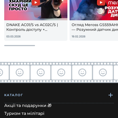
DNAKE AC01/S vs AC02C/S |
Огляд Meross GS559AH
Контроль доступу +
— Розумний датчик ди
гостьовий QR — реальна
Apple HomeKit! Чи вар
03.03.2026
19.02.2026
настройка
купувати?
КАТАЛОГ
Акції та подарунки 🎁
Туризм та мілітарі