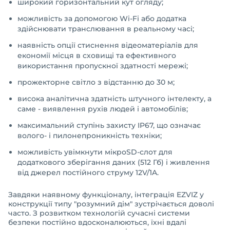
широкий горизонтальний кут огляду;
можливість за допомогою Wi-Fi або додатка
здійснювати транслювання в реальному часі;
наявність опції стиснення відеоматеріалів для
економії місця в сховищі та ефективного
використання пропускної здатності мережі;
прожекторне світло з відстанню до 30 м;
висока аналітична здатність штучного інтелекту, а
саме - виявлення рухів людей і автомобілів;
максимальний ступінь захисту IP67, що означає
волого- і пилонепроникність техніки;
можливість увімкнути мікроSD-слот для
додаткового зберігання даних (512 Гб) і живлення
від джерел постійного струму 12V/1A.
Завдяки наявному функціоналу, інтеграція EZVIZ у
конструкції типу "розумний дім" зустрічається доволі
часто. З розвитком технологій сучасні системи
безпеки постійно вдосконалюються, їхні вдалі