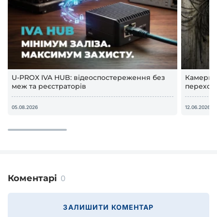
U-PROX IVA HUB: відеоспостереження без
Камери в
меж та реєстраторів
переход
відеосп
05.08.2026
12.06.2026
Коментарі
0
ЗАЛИШИТИ КОМЕНТАР