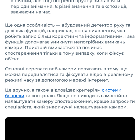
в нічний, але тоді потрібно вручну виставляти
періоди знімання. Є різні значення та експозиції,
зважаючи на час.
Ще одна особливість — вбудований детектор руху та
декілька функцій, наприклад, опція виявлення, яка
робить запис більш коректним та інформативним. Така
функція допомагає уникнути непотрібних вмикань
камери. Пристрій вмикається та починає
спостереження тільки в тому випадку, коли фіксує
об’єкт.
Основні переваги веб-камери полягають в тому, що
можна передивлятися та фіксувати відео в реальному
режимі часу за допомогою мережі інтернет.
Це зручно, а також відповідає критеріям
системи
безпеки
та контролю. Якщо не виходить самостійно
налаштувати камеру спостереження, краще запросити
спеціаліста, який знає гнучкі налаштування камери.