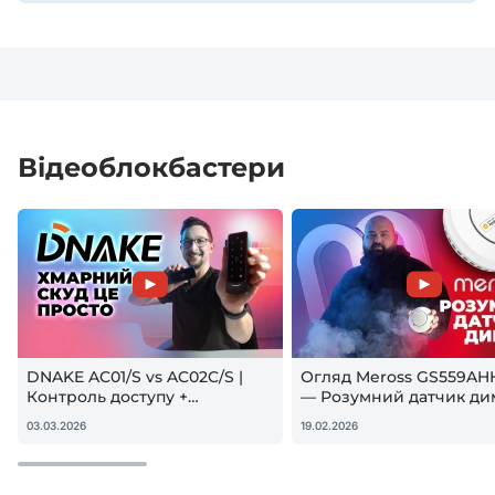
Відеоблокбастери
DNAKE AC01/S vs AC02C/S |
Огляд Meross GS559AH
Контроль доступу +
— Розумний датчик ди
гостьовий QR — реальна
Apple HomeKit! Чи вар
03.03.2026
19.02.2026
настройка
купувати?