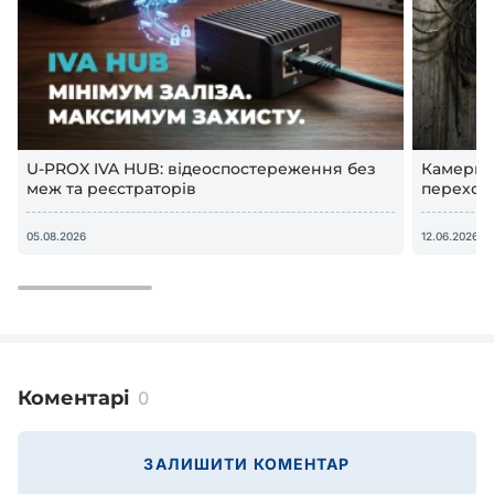
U-PROX IVA HUB: відеоспостереження без
Камери в
меж та реєстраторів
переход
відеосп
05.08.2026
12.06.2026
Коментарі
0
ЗАЛИШИТИ КОМЕНТАР