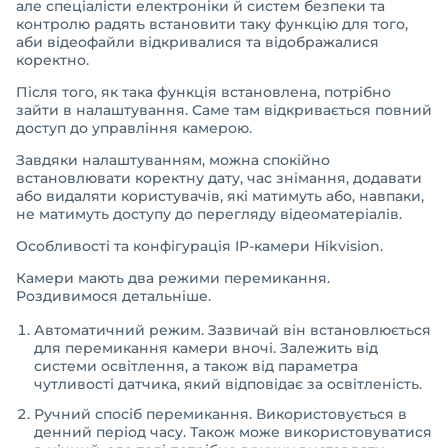
але спеціалісти електроніки й систем безпеки та
контролю радять встановити таку функцію для того,
аби відеофайли відкривалися та відображалися
коректно.
Після того, як така функція встановлена, потрібно
зайти в налаштування. Саме там відкривається повний
доступ до управління камерою.
Завдяки налаштуванням, можна спокійно
встановлювати коректну дату, час знімання, додавати
або видаляти користувачів, які матимуть або, навпаки,
не матимуть доступу до перегляду відеоматеріалів.
Особливості та конфігурація IP-камери Hikvision.
Камери мають два режими перемикання.
Роздивимося детальніше.
Автоматичний режим. Зазвичай він встановлюється
для перемикання камери вночі. Залежить від
системи освітлення, а також від параметра
чутливості датчика, який відповідає за освітленість.
Ручний спосіб перемикання. Використовується в
денний період часу. Також може використовуватися