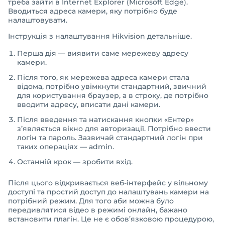
треба зайти в Internet Explorer (Microsoft Edge).
Вводиться адреса камери, яку потрібно буде
налаштовувати.
Інструкція з налаштування Hikvision детальніше.
Перша дія — виявити саме мережеву адресу
камери.
Після того, як мережева адреса камери стала
відома, потрібно увімкнути стандартний, звичний
для користування браузер, а в строку, де потрібно
вводити адресу, вписати дані камери.
Після введення та натискання кнопки «Ентер»
з’являється вікно для авторизації. Потрібно ввести
логін та пароль. Зазвичай стандартний логін при
таких операціях — admin.
Останній крок — зробити вхід.
Після цього відкривається веб-інтерфейс у вільному
доступі та простий доступ до налаштувань камери на
потрібний режим. Для того аби можна було
передивлятися відео в режимі онлайн, бажано
встановити плагін. Це не є обов’язковою процедурою,