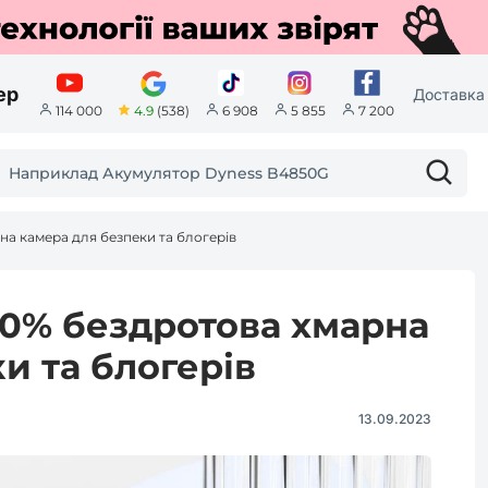
ер
Доставка 
4.9
(538)
114 000
6 908
5 855
7 200
на камера для безпеки та блогерів
100% бездротова хмарна
и та блогерів
13.09.2023