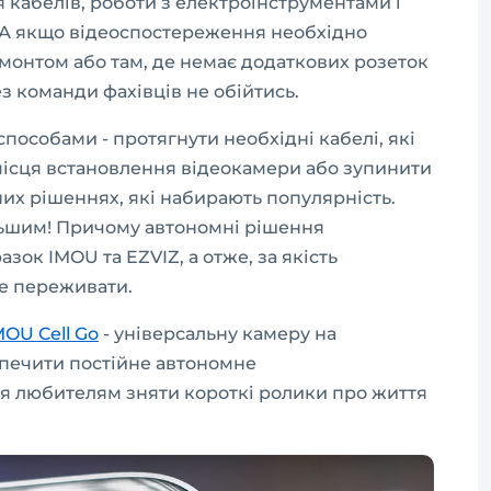
 кабелів, роботи з електроінструментами і
. А якщо відеоспостереження необхідно
монтом або там, де немає додаткових розеток
ез команди фахівців не обійтись.
особами - протягнути необхідні кабелі, які
 місця встановлення відеокамери або зупинити
их рішеннях, які набирають популярність.
ільшим! Причому автономні рішення
зок IMOU та EZVIZ, а отже, за якість
е переживати.
MOU Cell Go
- універсальну камеру на
зпечити постійне автономне
ся любителям зняти короткі ролики про життя