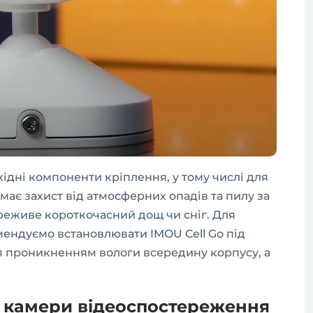
хідні компоненти кріплення, у тому числі для
ає захист від атмосферних опадів та пилу за
переживе короткочасний дощ чи сніг. Для
омендуємо встановлювати IMOU Cell Go під
я проникненням вологи всередину корпусу, а
и камери відеоспостереження