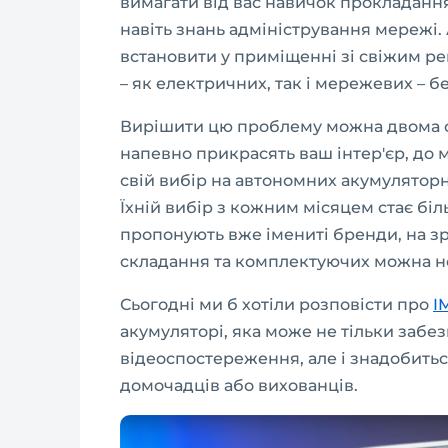
вимагати від вас навичок прокладання
навіть знань адміністрування мережі
встановити у приміщенні зі свіжим ре
– як електричних, так і мережевих – б
Вирішити цю проблему можна двома сп
напевно прикрасять ваш інтер'єр, до
свій вибір на автономних акумуляторн
Їхній вибір з кожним місяцем стає б
пропонують вже імениті бренди, на зра
складання та комплектуючих можна н
Сьогодні ми б хотіли розповісти про
I
акумуляторі, яка може не тільки забе
відеоспостереження, але і знадобить
домочадців або вихованців.