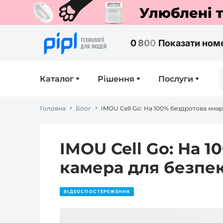
0
8
0
0
Показати ном
Каталог
Рішення
Послуги
Головна
Блог
IMOU Cell Go: На 100% бездротова хмар
IMOU Cell Go: На 
камера для безпек
ВІДЕОСПОСТЕРЕЖЕННЯ