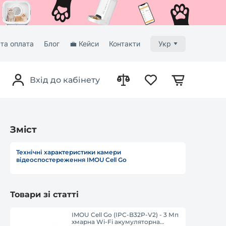
та оплата
Блог
💼 Кейси
Контакти
Укр
Вхід до кабінету
Зміст
Технічні характеристики камери
відеоспостереження IMOU Cell Go
Товари зі статті
IMOU Cell Go (IPC-B32P-V2) - 3 Мп
хмарна Wi-Fi акумуляторна