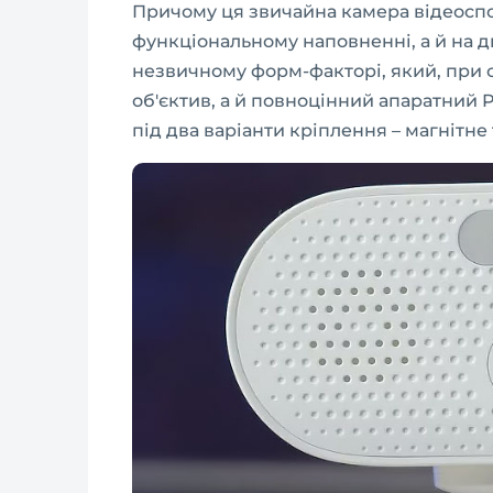
Причому ця звичайна камера відеоспо
функціональному наповненні, а й на д
незвичному форм-факторі, який, при с
об'єктив, а й повноцінний апаратний 
під два варіанти кріплення – магнітне