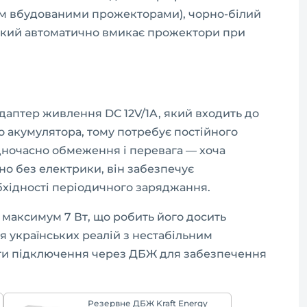
ям вбудованими прожекторами), чорно-білий
 який автоматично вмикає прожектори при
адаптер живлення DC 12V/1A, який входить до
о акумулятора, тому потребує постійного
дночасно обмеження і перевага — хоча
о без електрики, він забезпечує
хідності періодичного заряджання.
максимум 7 Вт, що робить його досить
я українських реалій з нестабільним
ти підключення через ДБЖ для забезпечення
Резервне ДБЖ Kraft Energy