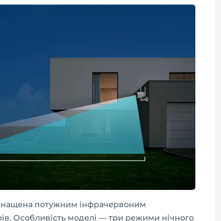
оснащена потужним інфрачервоним
рів. Особливість моделі — три режими нічного