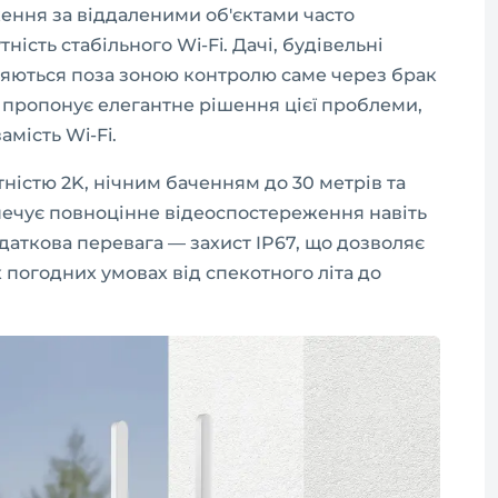
ння за віддаленими об'єктами часто
ість стабільного Wi-Fi. Дачі, будівельні
яються поза зоною контролю саме через брак
G пропонує елегантне рішення цієї проблеми,
мість Wi-Fi.
ністю 2K, нічним баченням до 30 метрів та
ечує повноцінне відеоспостереження навіть
одаткова перевага — захист IP67, що дозволяє
 погодних умовах від спекотного літа до