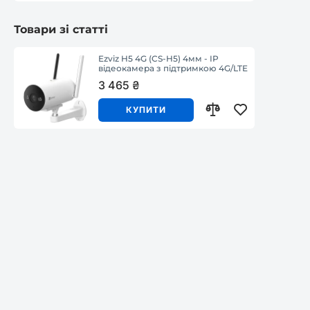
Товари зі статті
Ezviz H5 4G (CS-H5) 4мм - IP
відеокамера з підтримкою 4G/LTE
3 465 ₴
КУПИТИ