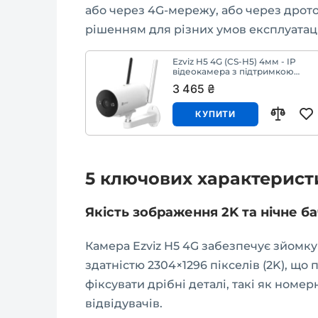
або через 4G-мережу, або через дрото
рішенням для різних умов експлуатаці
Ezviz H5 4G (CS-H5) 4мм - IP
відеокамера з підтримкою
4G/LTE
3 465 ₴
КУПИТИ
5 ключових характеристи
Якість зображення 2K та нічне б
Камера Ezviz H5 4G забезпечує зйомку
здатністю 2304×1296 пікселів (2K), що
фіксувати дрібні деталі, такі як номе
відвідувачів.