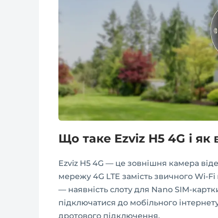
Що таке Ezviz H5 4G і як
Ezviz H5 4G — це зовнішня камера ві
мережу 4G LTE замість звичного Wi-F
— наявність слоту для Nano SIM-картк
підключатися до мобільного інтернет
дротового підключення.