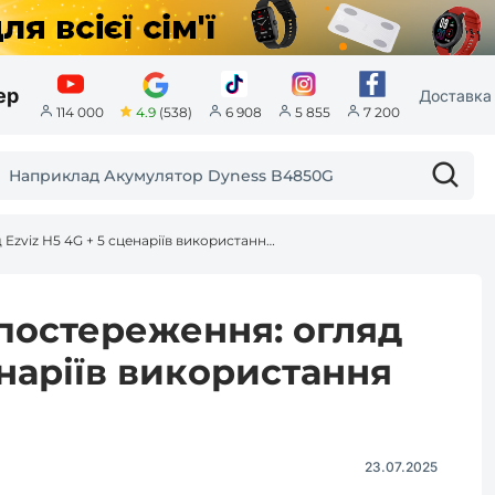
ер
Доставка 
4.9
(538)
114 000
6 908
5 855
7 200
Незалежне відеоспостереження: огляд Ezviz H5 4G + 5 сценаріїв використання без Wi-Fi
постереження: огляд
енаріїв використання
23.07.2025