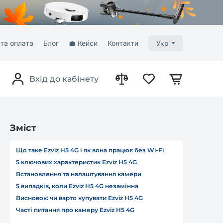
та оплата
Блог
💼 Кейси
Контакти
Укр
Вхід до кабінету
Зміст
Що таке Ezviz H5 4G і як вона працює без Wi-Fi
5 ключових характеристик Ezviz H5 4G
Встановлення та налаштування камери
5 випадків, коли Ezviz H5 4G незамінна
Висновок: чи варто купувати Ezviz H5 4G
Часті питання про камеру Ezviz H5 4G