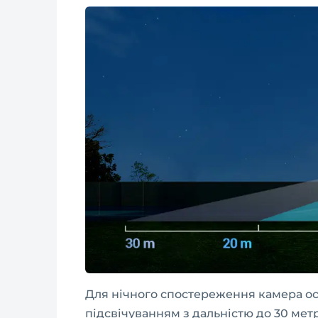
Для нічного спостереження камера 
підсвічуванням з дальністю до 30 мет