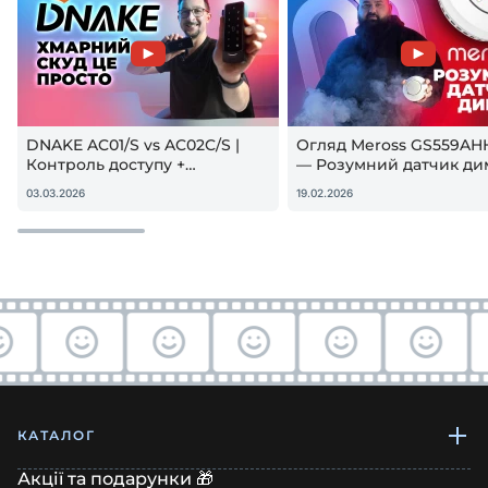
DNAKE AC01/S vs AC02C/S |
Огляд Meross GS559AH
Контроль доступу +
— Розумний датчик ди
гостьовий QR — реальна
Apple HomeKit! Чи вар
03.03.2026
19.02.2026
настройка
купувати?
КАТАЛОГ
Акції та подарунки 🎁