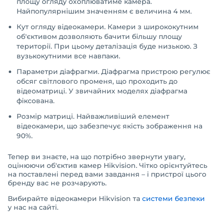
площу огляду охоплюватиме камера.
Найпопулярнішим значенням є величина 4 мм.
Кут огляду відеокамери. Камери з ширококутним
об'єктивом дозволяють бачити більшу площу
території. При цьому деталізація буде низькою. З
вузькокутними все навпаки.
Параметри діафрагми. Діафрагма пристрою регулює
обсяг світлового променя, що проходить до
відеоматриці. У звичайних моделях діафрагма
фіксована.
Розмір матриці. Найважливіший елемент
відеокамери, що забезпечує якість зображення на
90%.
Тепер ви знаєте, на що потрібно звернути увагу,
оцінюючи об'єктив камер Hikvision. Чітко орієнтуйтесь
на поставлені перед вами завдання – і пристрої цього
бренду вас не розчарують.
Вибирайте відеокамери Hikvision та
системи безпеки
у нас на сайті.