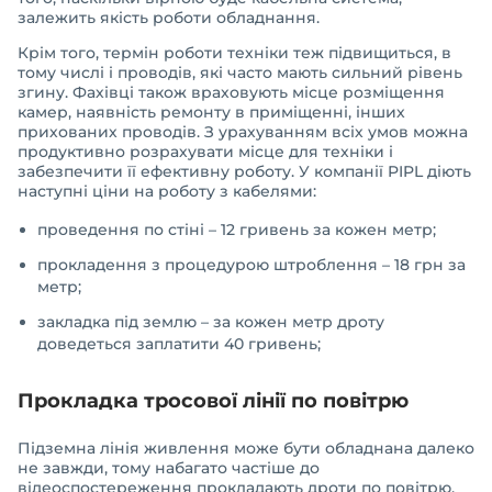
залежить якість роботи обладнання.
Крім того, термін роботи техніки теж підвищиться, в
тому числі і проводів, які часто мають сильний рівень
згину. Фахівці також враховують місце розміщення
камер, наявність ремонту в приміщенні, інших
прихованих проводів. З урахуванням всіх умов можна
продуктивно розрахувати місце для техніки і
забезпечити її ефективну роботу. У компанії PIPL діють
наступні ціни на роботу з кабелями:
проведення по стіні – 12 гривень за кожен метр;
прокладення з процедурою штроблення – 18 грн за
метр;
закладка під землю – за кожен метр дроту
доведеться заплатити 40 гривень;
Прокладка тросової лінії по повітрю
Підземна лінія живлення може бути обладнана далеко
не завжди, тому набагато частіше до
відеоспостереження прокладають дроти по повітрю,