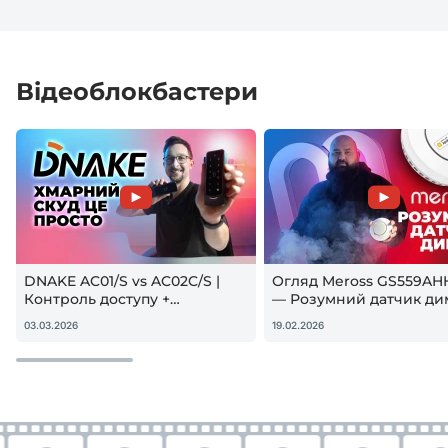
Відеоблокбастери
DNAKE AC01/S vs AC02C/S |
Огляд Meross GS559AH
Контроль доступу +
— Розумний датчик ди
гостьовий QR — реальна
Apple HomeKit! Чи вар
03.03.2026
19.02.2026
настройка
купувати?