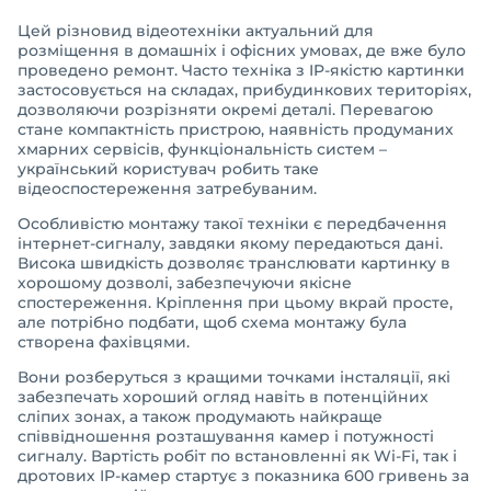
Цей різновид відеотехніки актуальний для
розміщення в домашніх і офісних умовах, де вже було
проведено ремонт. Часто техніка з IP-якістю картинки
застосовується на складах, прибудинкових територіях,
дозволяючи розрізняти окремі деталі. Перевагою
стане компактність пристрою, наявність продуманих
хмарних сервісів, функціональність систем –
український користувач робить таке
відеоспостереження затребуваним.
Особливістю монтажу такої техніки є передбачення
інтернет-сигналу, завдяки якому передаються дані.
Висока швидкість дозволяє транслювати картинку в
хорошому дозволі, забезпечуючи якісне
спостереження. Кріплення при цьому вкрай просте,
але потрібно подбати, щоб схема монтажу була
створена фахівцями.
Вони розберуться з кращими точками інсталяції, які
забезпечать хороший огляд навіть в потенційних
сліпих зонах, а також продумають найкраще
співвідношення розташування камер і потужності
сигналу. Вартість робіт по встановленні як Wi-Fi, так і
дротових IP-камер стартує з показника 600 гривень за