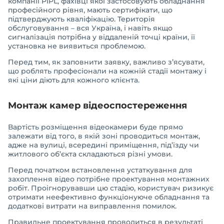
компанії PIPL, фахівці якої застосовують обладнання
професійного рівня, мають сертифікати, що
підтверджують кваліфікацію. Територія
обслуговування – вся Україна, і навіть якщо
сигналізація потрібна у віддаленій точці країни, її
установка не виявиться проблемою.
Перед тим, як заповнити заявку, важливо з’ясувати,
що роблять професіонали на кожній стадії монтажу і
які ціни діють для кожного клієнта.
Монтаж камер відеоспостереження
Вартість розміщення відеокамери буде прямо
залежати від того, в якій зоні проводиться монтаж,
адже на вулиці, всередині приміщення, під’їзду чи
житлового об’єкта складаються різні умови.
Перед початком встановлення устаткування для
захоплення відео потрібне проектування монтажних
робіт. Проігнорувавши цю стадію, користувач ризикує
отримати неефективно функціонуюче обладнання та
додаткові витрати на виправлення помилок.
Правильне проектування проводиться в результаті