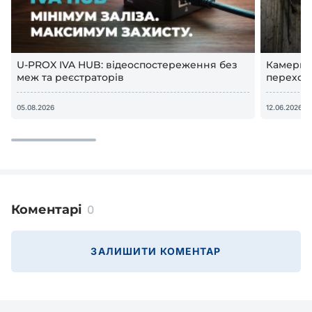
U-PROX IVA HUB: відеоспостереження без
Камери в
меж та реєстраторів
переход
відеосп
05.08.2026
12.06.2026
Коментарі
0
ЗАЛИШИТИ КОМЕНТАР