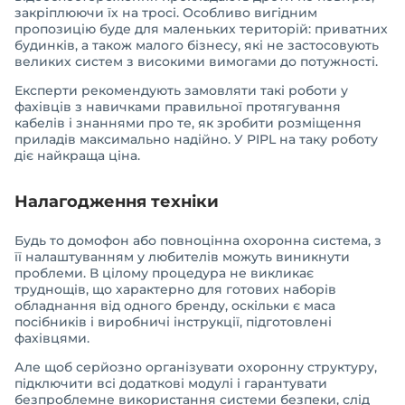
закріплюючи їх на тросі. Особливо вигідним
пропозицію буде для маленьких територій: приватних
будинків, а також малого бізнесу, які не застосовують
великих систем з високими вимогами до потужності.
Експерти рекомендують замовляти такі роботи у
фахівців з навичками правильної протягування
кабелів і знаннями про те, як зробити розміщення
приладів максимально надійно. У PIPL на таку роботу
діє найкраща ціна.
Налагодження техніки
Будь то домофон або повноцінна охоронна система, з
її налаштуванням у любителів можуть виникнути
проблеми. В цілому процедура не викликає
труднощів, що характерно для готових наборів
обладнання від одного бренду, оскільки є маса
посібників і виробничі інструкції, підготовлені
фахівцями.
Але щоб серйозно організувати охоронну структуру,
підключити всі додаткові модулі і гарантувати
безпроблемне використання системи безпеки, слід