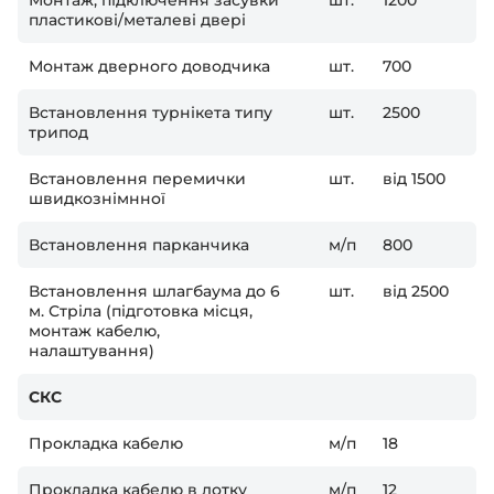
Монтаж, підключення засувки
шт.
1200
пластикові/металеві двері
Монтаж дверного доводчика
шт.
700
Встановлення турнікета типу
шт.
2500
трипод
Встановлення перемички
шт.
від 1500
швидкознімнної
Встановлення парканчика
м/п
800
Встановлення шлагбаума до 6
шт.
від 2500
м. Стріла (підготовка місця,
монтаж кабелю,
налаштування)
СКС
Прокладка кабелю
м/п
18
Прокладка кабелю в лотку
м/п
12