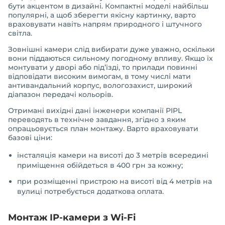
бути акцентом в дизайні. Компактні моделі найбільш
популярні, а щоб зберегти якісну картинку, варто
враховувати навіть напрям природного і штучного
світла.
Зовнішні камери слід вибирати дуже уважно, оскільки
вони піддаються сильному погодному впливу. Якщо їх
монтувати у дворі або під’їзді, то прилади повинні
відповідати високим вимогам, в тому числі мати
антивандальний корпус, вологозахист, широкий
діапазон передачі кольорів.
Отримані вихідні дані інженери компанії PIPL
переводять в технічне завдання, згідно з яким
опрацьовується план монтажу. Варто враховувати
базові ціни:
інсталяція камери на висоті до 3 метрів всередині
приміщення обійдеться в 400 грн за кожну;
при розміщенні пристрою на висоті від 4 метрів на
вулиці потребується додаткова оплата.
Монтаж IP-камери з Wi-Fi