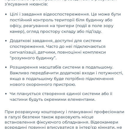
з’ясування нюансів:
Цілі і завдання відеоспостереження. Це може бути
постійний контроль території біля будинку або
офісу, реагування на тригери (події в поле зору
камер), огляд простору складу або під’їзду.
Додаткові завдання, доступні для системи
спостереження. Часто до неї підключаються
сигналізації, датчики, повноцінні комплекси
“розумного будинку”.
Розширення масштабів системи в подальшому.
Важливо передбачити додаткові входи і потужності,
якщо в подальшому буде потрібно підключення
нового охоронного пристрою.
Чи планується створення єдиної системи або її
частини будуть окремими елементами.
При розрахунку кошторису і плануванні професіонали
в галузі безпеки також враховують місце
встановлення фіксуючого обладнання. Відеокамери
всередині повинні вписуватися в інтер’єр кімнати, не