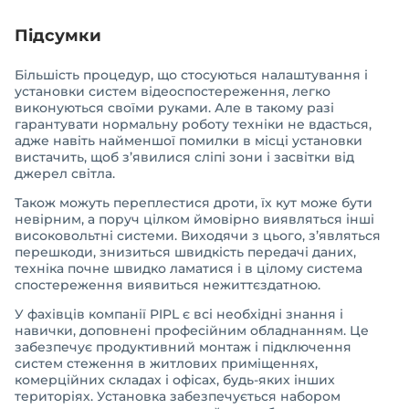
Підсумки
Більшість процедур, що стосуються налаштування і
установки систем відеоспостереження, легко
виконуються своїми руками. Але в такому разі
гарантувати нормальну роботу техніки не вдасться,
адже навіть найменшої помилки в місці установки
вистачить, щоб з’явилися сліпі зони і засвітки від
джерел світла.
Також можуть переплестися дроти, їх кут може бути
невірним, а поруч цілком ймовірно виявляться інші
високовольтні системи. Виходячи з цього, з’являться
перешкоди, знизиться швидкість передачі даних,
техніка почне швидко ламатися і в цілому система
спостереження виявиться нежиттєздатною.
У фахівців компанії PIPL є всі необхідні знання і
навички, доповнені професійним обладнанням. Це
забезпечує продуктивний монтаж і підключення
систем стеження в житлових приміщеннях,
комерційних складах і офісах, будь-яких інших
територіях. Установка забезпечується набором