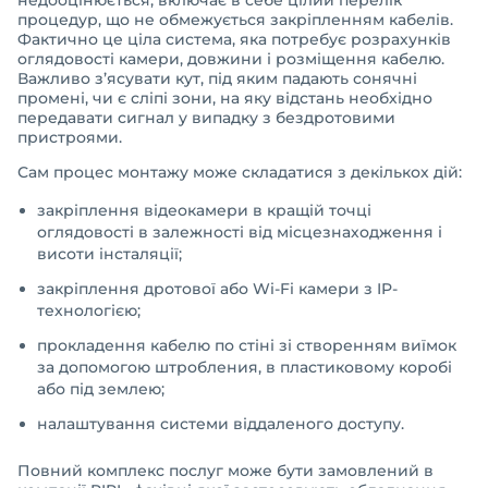
недооцінюється, включає в себе цілий перелік
процедур, що не обмежується закріпленням кабелів.
Фактично це ціла система, яка потребує розрахунків
оглядовості камери, довжини і розміщення кабелю.
Важливо з’ясувати кут, під яким падають сонячні
промені, чи є сліпі зони, на яку відстань необхідно
передавати сигнал у випадку з бездротовими
пристроями.
Сам процес монтажу може складатися з декількох дій:
закріплення відеокамери в кращій точці
оглядовості в залежності від місцезнаходження і
висоти інсталяції;
закріплення дротової або Wi-Fi камери з IP-
технологією;
прокладення кабелю по стіні зі створенням виїмок
за допомогою штробления, в пластиковому коробі
або під землею;
налаштування системи віддаленого доступу.
Повний комплекс послуг може бути замовлений в