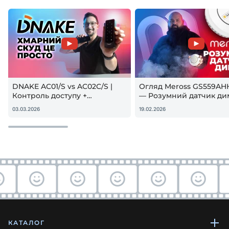
DNAKE AC01/S vs AC02C/S |
Огляд Meross GS559AH
Контроль доступу +
— Розумний датчик ди
гостьовий QR — реальна
Apple HomeKit! Чи вар
03.03.2026
19.02.2026
настройка
купувати?
КАТАЛОГ