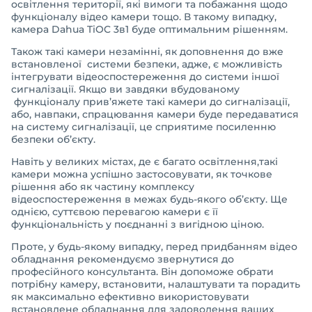
освітлення території, які вимоги та побажання щодо
функціоналу відео камери тощо. В такому випадку,
камера Dahua TiOC 3в1 буде оптимальним рішенням.
Також такі камери незамінні, як доповнення до вже
встановленої системи безпеки, адже, є можливість
інтегрувати відеоспостереження до системи іншої
сигналізації. Якщо ви завдяки вбудованому
функціоналу прив’яжете такі камери до сигналізації,
або, навпаки, спрацювання камери буде передаватися
на систему сигналізації, це сприятиме посиленню
безпеки об’єкту.
Навіть у великих містах, де є багато освітлення,такі
камери можна успішно застосовувати, як точкове
рішення або як частину комплексу
відеоспостереження в межах будь-якого об’єкту. Ще
однією, суттєвою перевагою камери є її
функціональність у поєднанні з вигідною ціною.
Проте, у будь-якому випадку, перед придбанням відео
обладнання рекомендуємо звернутися до
професійного консультанта. Він допоможе обрати
потрібну камеру, встановити, налаштувати та порадить
як максимально ефективно використовувати
встановлене обладнання для задоволення ваших