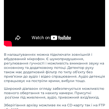
В налаштуваннях можна підключати зовнішній і
вбудований мікрофон. Є шумопридушення,
регулювання гучності і можливість вмикання звуку на
основному та додатковому потоці. Детектор руху
також має додатковий фільтр по типу об’єкту без
прив’язки до аудіо і відео спрацювання. Аудіо детекція
спрацьовує на постріли крики, вибухи тощо.
Широкий діапазон огляду забезпечується можливістю
повного обертання та нахилу камери. Присутні
роз’єми під живлення, аудіо, тривожний вхід/вихід.
Зберігіання архіву можливе як на CD-карту так і на FTP