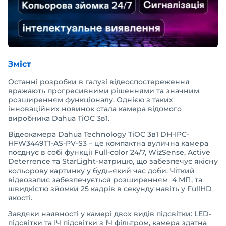
Зміст
Останні розробки в галузі відеоспостереження
вражають прогресивними рішеннями та значним
розширенням функціоналу. Однією з таких
інноваційних новинок стала камера відомого
виробника Dahua TiOC 3в1.
Відеокамера Dahua Technology TiOC 3в1 DH-IPC-
HFW3449T1-AS-PV-S3 – це компактна вулична камера
поєднує в собі функції Full-color 24/7, WizSense, Active
Deterrence та StarLight-матрицю, що забезпечує якісну
кольорову картинку у будь-який час доби. Чіткий
відеозапис забезпечується розширенням 4 МП, та
швидкістю зйомки 25 кадрів в секунду навіть у FullHD
якості.
Завдяки наявності у камері двох видів підсвітки: LED-
підсвітки та ІЧ підсвітки з ІЧ фільтром, камера здатна