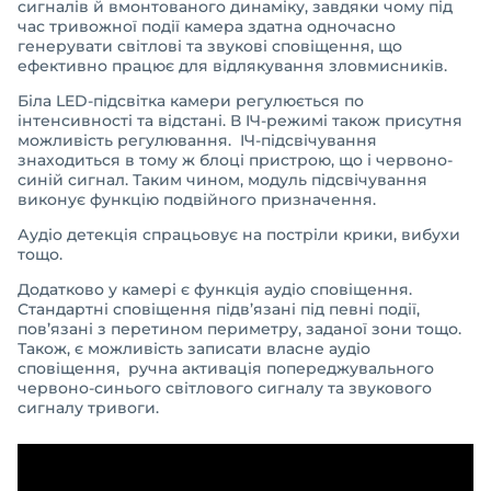
сигналів й вмонтованого динаміку, завдяки чому під
час тривожної події камера здатна одночасно
генерувати світлові та звукові сповіщення, що
ефективно працює для відлякування зловмисників.
Біла LED-підсвітка камери регулюється по
інтенсивності та відстані. В ІЧ-режимі також присутня
можливість регулювання. ІЧ-підсвічування
знаходиться в тому ж блоці пристрою, що і червоно-
синій сигнал. Таким чином, модуль підсвічування
виконує функцію подвійного призначення.
Аудіо детекція спрацьовує на постріли крики, вибухи
тощо.
Додатково у камері є функція аудіо сповіщення.
Стандартні сповіщення підв’язані під певні події,
пов’язані з перетином периметру, заданої зони тощо.
Також, є можливість записати власне аудіо
сповіщення, ручна активація попереджувального
червоно-синього світлового сигналу та звукового
сигналу тривоги.