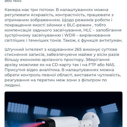
або NAS
Камера має три потоки. В налаштуваннях можна
регулювати яскравість, контрастність, працювати з
отриманим зображенням. Щодо режимів роботи і
покращення якості зйомки є BLC-режим , тобто
компенсація заднього засвічування, HLC – запобігання
зустрічному засвічуванню і WDR – вирівнювання
світліших і темніших тонів. Також, є функція антитуман.
Штучний інтелект з кодуванням 265 виконує суттєве
стиснення записів, забезпечуючи майже у вісім разів
більшу економію архівного простору. Зберігання
архіву можливе як на CD-карту так і на FTP або NAS.
Присутня відео аналітика. В налаштуваннях можна
обрати контроль певної області, виставити чутливість,
реагування на перетин меж зони з фільтром по
людині.