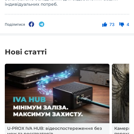
індивідуальних потреб.
73
4
Поділитися
Нові статті
U-PROX IVA HUB: відеоспостереження без
Камери в
меж та реєстраторів
переход