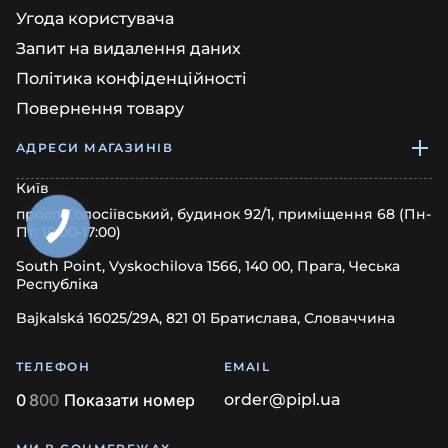
Угода користувача
Запит на видалення даних
Політика конфіденційності
Повернення товару
АДРЕСИ МАГАЗИНІВ
Київ
просп. Голосіївський, будинок 92/1, приміщення 68 (Пн-
Пт: 10:00-17:00)
South Point, Vyskochilova 1566, 140 00, Прага, Чеська
Республіка
Bajkalská 16025/29A, 821 01 Братислава, Словаччина
ТЕЛЕФОН
EMAIL
0
8
0
0
Показати номер
order@pipl.ua