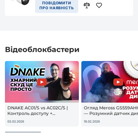
ПОВІДОМИТИ
ПРО НАЯВНІСТЬ
Відеоблокбастери
DNAKE AC01/S vs AC02C/S |
Огляд Meross GS559AH
Контроль доступу +
— Розумний датчик ди
гостьовий QR — реальна
Apple HomeKit! Чи вар
03.03.2026
19.02.2026
настройка
купувати?