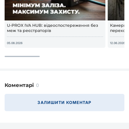
U-PROX IVA HUB: відеоспостереження без
Камери в
меж та реєстраторів
переход
відеосп
05.08.2026
12.06.2026
Коментарі
0
ЗАЛИШИТИ КОМЕНТАР