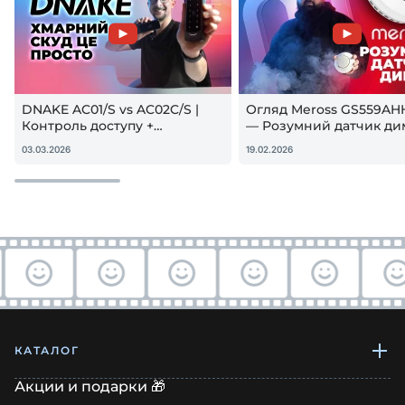
DNAKE AC01/S vs AC02C/S |
Огляд Meross GS559AH
Контроль доступу +
— Розумний датчик ди
гостьовий QR — реальна
Apple HomeKit! Чи вар
03.03.2026
19.02.2026
настройка
купувати?
КАТАЛОГ
Акции и подарки 🎁