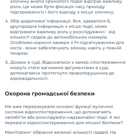
злочину аналіз хронології подій відіграє важливу
роль. Це може бути фіксація часу приходу
підозрюваного і його відходу з місця злочину.
Збір додаткової інформації. Вся, здавалося б,
другорядна інформація з місця події, може
відігравати важливу роль у розслідуванні - від
кількості свідків до автомобільних номерів.
Особливо корисні камери з ІЧ-підсвічуванням для
міста - вони забезпечують зйомку навіть у повній
темряві.
Докази в суді. Відеозаписи з камер спостереження
можуть стати вагомими аргументами в суді,
допомагаючи притягнути правопорушника до
відповідальності.
Охорона громадської безпеки
Ми вже перерахували основні функції вуличної
системи відеоспостереження, що допомагають
запобігти або розслідувати надзвичайні події. А які
переваги відеоспостереження для міської безпеки?
Моніторинг зібрання великої кількості людей. На