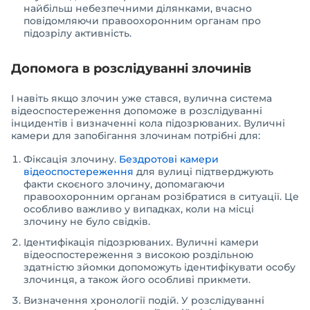
найбільш небезпечними ділянками, вчасно
повідомляючи правоохоронним органам про
підозрілу активність.
Допомога в розслідуванні злочинів
І навіть якщо злочин уже стався, вулична система
відеоспостереження допоможе в розслідуванні
інцидентів і визначенні кола підозрюваних. Вуличні
камери для запобігання злочинам потрібні для:
Фіксація злочину.
Бездротові камери
відеоспостереження
для вулиці підтверджують
факти скоєного злочину, допомагаючи
правоохоронним органам розібратися в ситуації. Це
особливо важливо у випадках, коли на місці
злочину не було свідків.
Ідентифікація підозрюваних. Вуличні камери
відеоспостереження з високою роздільною
здатністю зйомки допоможуть ідентифікувати особу
злочинця, а також його особливі прикмети.
Визначення хронології подій. У розслідуванні