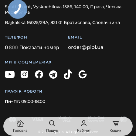
South Point, Vyskochilova 1566, 140 00, Прага, Чеська
Республіка
Bajkalská 16025/29A, 821 01 Братислава, Словаччина
ТЕЛЕФОН
EMAIL
0
8
0
0
Показати номер
order@pipl.ua
МИ В СОЦМЕРЕЖАХ
ГРАФІК РОБОТИ
Пн–Пт:
09:00-18:00
Головна
Пошук
Кабінет
Кошик
© 2026 Pipl.ua. All rights reserved