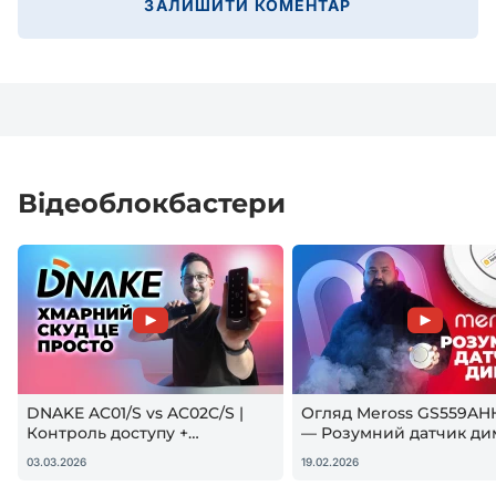
ЗАЛИШИТИ КОМЕНТАР
Відеоблокбастери
DNAKE AC01/S vs AC02C/S |
Огляд Meross GS559AH
Контроль доступу +
— Розумний датчик ди
гостьовий QR — реальна
Apple HomeKit! Чи вар
03.03.2026
19.02.2026
настройка
купувати?