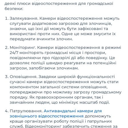
деякі плюси відеоспостереження для громадської
безпеки:
Залякування. Камери відеоспостереження можуть
слугувати додатковою загрозою для злочинців,
знаючи, що їхні дії можуть бути зафіксовані та
використані проти них. Одне це може змусити їх
передумати вчинити злочин.
Моніторинг. Камери відеоспостереження в режимі
24/7 моніторять громадські місця і простори,
повідомляючи про підозрілі дії або поведінку. Це
дозволяє поліції швидко реагувати на потенційні
загрози, запобігаючи злочинам.
Оповіщення. Завдяки широкій функціональності
сучасні камери відеоспостереження можуть стати
компонентом загальної системи оповіщення,
попереджаючи про можливу загрозу громадському
порядку. Як правоохоронним органам, так і
звичайним людям, що мінімізує масштаб події.
Патрулювання.
Антивандальні камери для
зовнішнього відеоспостереження
допоможуть
краще організувати роботу поліції і патрульних
служб. Відеомоніторинг забезпечить стеження за