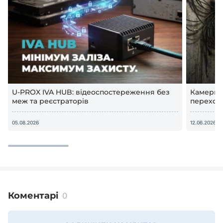
U-PROX IVA HUB: відеоспостереження без
Камери в
меж та реєстраторів
переход
відеосп
05.08.2026
12.06.2026
Коментарі
0