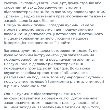
сьогодні складно уявити концерт, демонстрацію або
спортивний захід без залучення системи
відеоспостереження. Вона дає змогу правоохоронним
органам швидко визначати правопорушення та вжити
заходів щодо їх запобігання.
Пошук зниклих людей. Оглядові вуличні камери
можуть використовуватися для пошуку зниклих
людей. Вони допомагають у встановленні останнього
місцезнаходження зниклої людини і надають
інформацію, яка допоможе її знайти.
Загалом, вуличне відеоспостереження може бути
дуже корисним інструментом для забезпечення
порядку, запобігання та розслідування злочинів.
Безсумнівно, відеокамери спостереження
покращують громадський порядок. Воно може
служити засобом превентивної дії, швидкого
реагування на події, моніторингу народних скупчень,
пошуку зниклих людей і зниження рівня злочинності
в різних районах міста.
Однак, вуличне відеоспостереження має
використовуватися з обережністю і дотриманням
законодавчих норм і правил, а також у поєднанні з
іншими заходами забезпечення безпеки. Крім того,