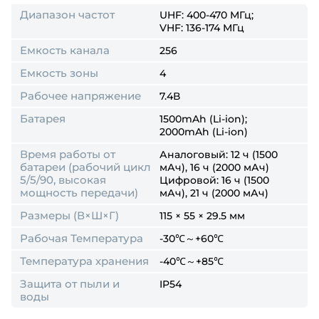
Диапазон частот
UHF: 400-470 МГц;
VHF: 136-174 МГц
Емкость канала
256
Емкость зоны
4
Рабочее напряжение
7.4В
Батарея
1500mAh (Li-ion);
2000mAh (Li-ion)
Время работы от
Аналоговый: 12 ч (1500
батареи (рабочий цикл
мАч), 16 ч (2000 мАч)
5/5/90, высокая
Цифровой: 16 ч (1500
мощность передачи)
мАч), 21 ч (2000 мАч)
Размеры (В×Ш×Г)
115 × 55 × 29.5 мм
Рабочая Температура
-30℃～+60℃
Температура хранения
-40℃～+85℃
Защита от пыли и
IP54
воды