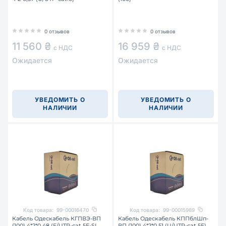
0 отзывов
0 отзывов
11 560 ₴
16 959 ₴
с НДС
с НДС
Ожидается
Ожидается
УВЕДОМИТЬ О
УВЕДОМИТЬ О
НАЛИЧИИ
НАЛИЧИИ
Код товара:
99-00016470
Код товара:
99-00015989
Кабель Одескабель КГПВЭ-ВП
Кабель Одескабель КППблШп-
(100) 4*2*0,48 (F/UTP-cat.5Е-SL
ВП (100) 4*2*0,51 (U/UTP-cat.5E)