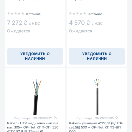
0 отзывов
0 отзывов
7 272 ₴
4 570 ₴
с НДС
с НДС
Ожидается
Ожидается
УВЕДОМИТЬ О
УВЕДОМИТЬ О
НАЛИЧИИ
НАЛИЧИИ
Код товара:
99-00016992
Код товара:
99-00015885
Кабель UTP медь уличный 6-я
Кабель уличный 4*2*0,51 (F/UTP-
кат. 305м OK-Net КПП-ОП (250)
cat.5E) 500 м OK-Net КППЭ-ВП
4*2*0,57 (U/UTP-cat.6)
(100)