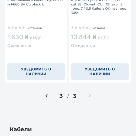
Коаксиальный кабель бухта 100
КППЕт-ВП (100) 4 2 0,51 (FTP-
м F660 BV Cu black b
cat.5E) OK-net, СU, ПЭ, экр., З
трос. 7 * 0,5 Кабель OK-net трос
305м
0 отзывов
0 отзывов
1 630 ₴
13 844 ₴
с НДС
с НДС
Ожидается
Ожидается
УВЕДОМИТЬ О
УВЕДОМИТЬ О
НАЛИЧИИ
НАЛИЧИИ
3
3
/
Кабели