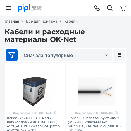
Главная
Все для монтажа
Кабели
Кабели и расходные
материалы OK-Net
Сначала популярные
Код товара:
99-00007545
Код товара:
99-00011484
Кабель OK-NET (UTP медь
Кабель UTP cat 5e, бухта 305 м
патчкордовый )КГПВ-ВП (100)
уличный 2хпарный (4х
4*2*0,48 (U/UTP-cat.5E-SL patch
жил.*0,50) OK-Net 2*2*0,50КПП-
AWG26, бухта 305
ВП (100)