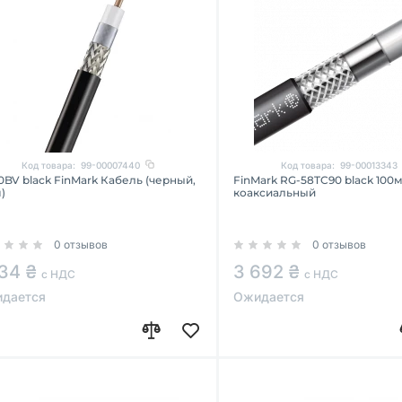
Код товара:
99-00007440
Код товара:
99-00013343
0BV black FinMark Кабель (черный,
FinMark RG-58TC90 black 100
)
коаксиальный
0 отзывов
0 отзывов
534 ₴
3 692 ₴
с НДС
с НДС
дается
Ожидается