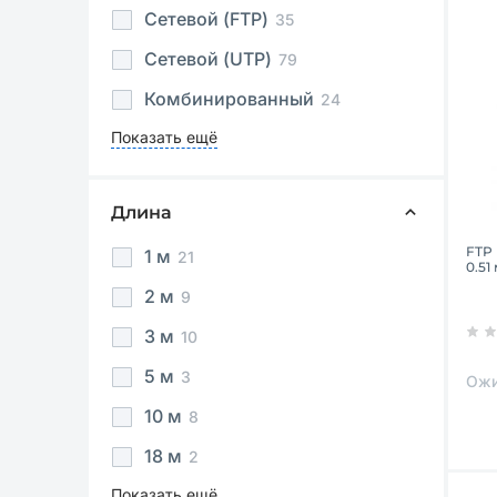
Сетевой (FTP)
35
Сетевой (UTP)
79
Комбинированный
24
Показать ещё
Длина
FTP 
1 м
21
0.51
2 м
9
3 м
10
5 м
3
Ожи
10 м
8
18 м
2
Показать ещё