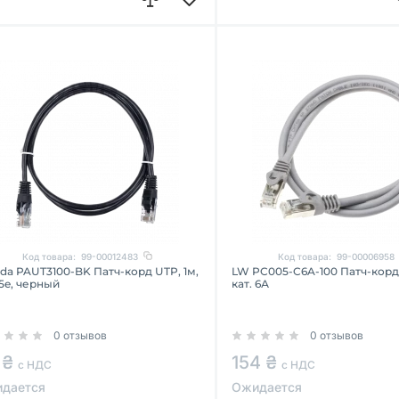
Код товара:
99-00012483
Код товара:
99-00006958
da PAUT3100-BK Патч-корд UTP, 1м,
LW PC005-C6A-100 Патч-корд S/F
 5e, черный
кат. 6А
0 отзывов
0 отзывов
 ₴
154 ₴
с НДС
с НДС
дается
Ожидается