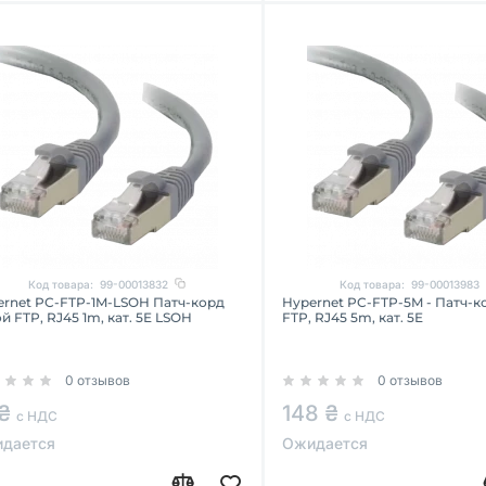
Код товара:
99-00013832
Код товара:
99-00013983
ernet PC-FTP-1M-LSOH Патч-корд
Hypernet PC-FTP-5M - Патч-к
й FTP, RJ45 1m, кат. 5Е LSOH
FTP, RJ45 5m, кат. 5Е
0 отзывов
0 отзывов
 ₴
148 ₴
с НДС
с НДС
дается
Ожидается