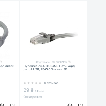
Код товара:
99-00007185
орд литой
Hypernet PC-UTP-03M - Патч-корд
литой UTP, RJ45 0.3m, кат. 5Е
0 отзывов
29 ₴
с НДС
Ожидается