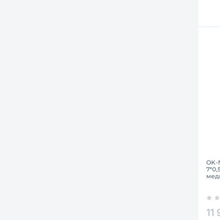
OK-N
7*0,
мед
11