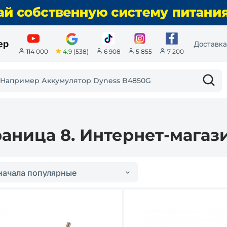
ер
Доставка
4.9
(538)
114 000
6 908
5 855
7 200
раница 8. Интернет-магаз
начала популярные