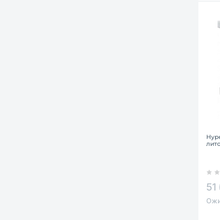
Hyp
лито
51
Ожи