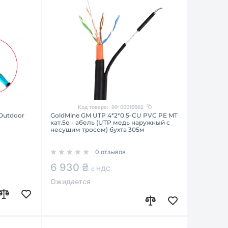
Код товара:
99-00016662
Outdoor
GoldMine GM UTP 4*2*0.5-CU PVC PE MT
кат.5е - абель (UTP медь наружный с
несущим тросом) бухта 305м
0 отзывов
6 930 ₴
с НДС
Ожидается