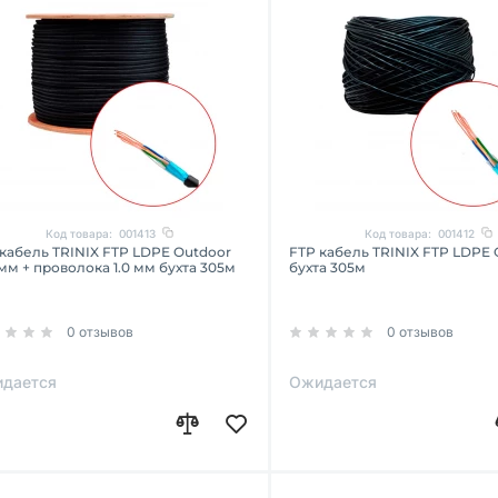
Код товара:
001413
Код товара:
001412
кабель TRINIX FTP LDPE Outdoor
FTP кабель TRINIX FTP LDPE 
 мм + проволока 1.0 мм бухта 305м
бухта 305м
0 отзывов
0 отзывов
дается
Ожидается