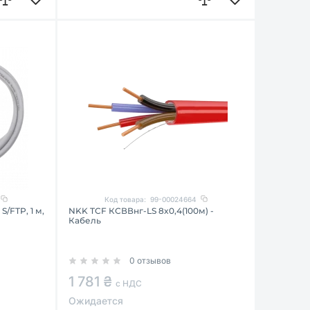
Код товара:
99-00024664
TP, 1 м,
NKK TCF КСВВнг-LS 8x0,4(100м) -
Кабель
0 отзывов
1 781 ₴
с НДС
Ожидается