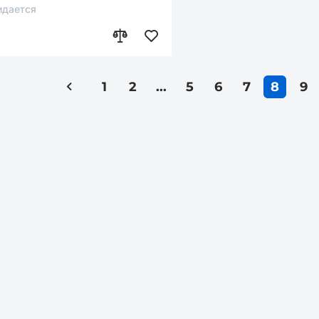
дается
1
2
...
5
6
7
8
9