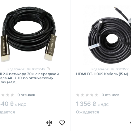
Код товара:
99-00015145
Код товара:
99-00013558
 2.0 патчкорд 30м с передачей
HDMI DT-H009 Кабель (15 м)
нала 4K UHD по оптическому
елю (AOC)
0 отзывов
0 отзывов
840 ₴
1 356 ₴
с НДС
с НДС
дается
Ожидается