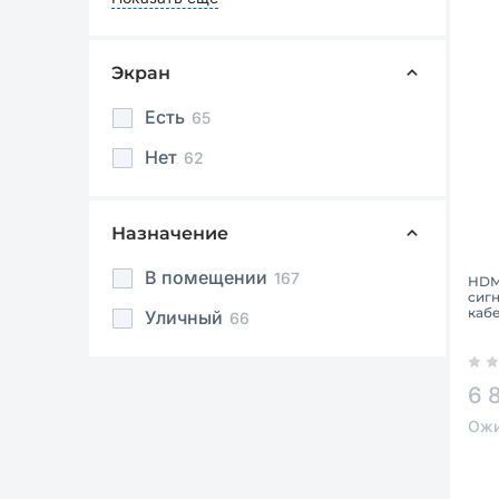
Экран
Есть
65
Нет
62
Назначение
В помещении
167
HDMI
сиг
каб
Уличный
66
6 
Ожи