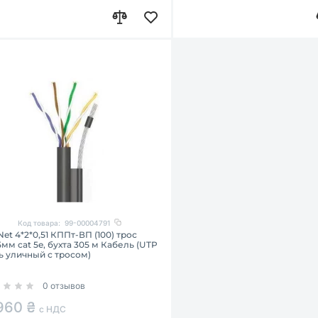
Код товара:
99-00004791
et 4*2*0,51 КППт-ВП (100) трос
5мм cat 5e, бухта 305 м Кабель (UTP
ь уличный с тросом)
0 отзывов
 960 ₴
с НДС