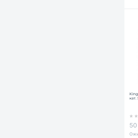
King
кат.
50
Ожи