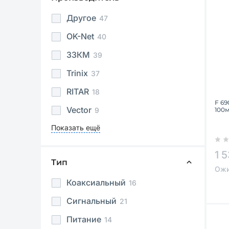
Другое
47
OK-Net
40
ЗЗКМ
39
Trinix
37
RITAR
18
F 69
Vector
9
100м
Показать ещё
1 
Тип
Ожи
Коаксиальный
16
Сигнальный
21
Питание
14