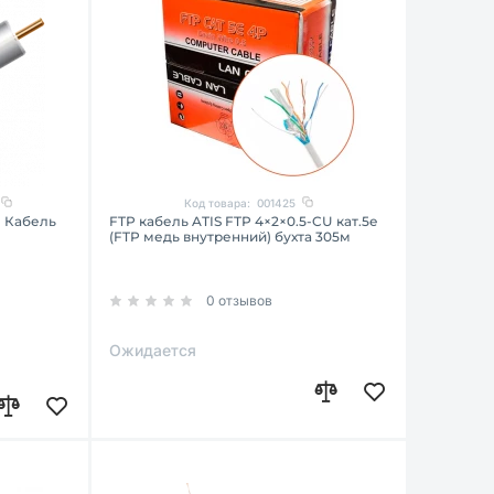
Код товара:
001425
м Кабель
FTP кабель ATIS FTP 4×2×0.5-CU кат.5е
(FTP медь внутренний) бухта 305м
0 отзывов
Ожидается