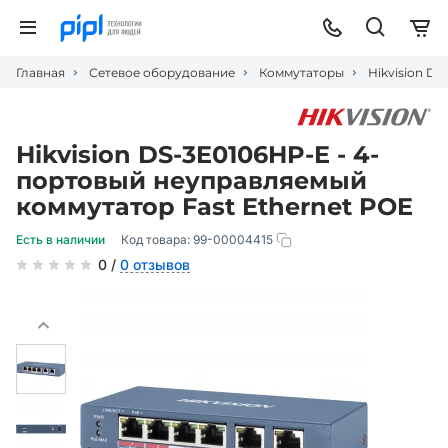
Главная
Сетевое оборудование
Коммутаторы
Hikvision D
Hikvision DS-3E0106HP-E - 4-
портовый неуправляемый
коммутатор Fast Ethernet POE
Есть в наличии
Код товара:
99-00004415
0 /
0 отзывов