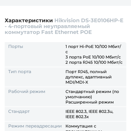
Характеристики
Hikvision DS-3E0106HP-E
- 4-портовый неуправляемый
коммутатор Fast Ethernet POE
Порты
1 порт Hi-PoE 10/100 Мбит/
с
3 порта PoE 10/100 Мбит/с
2 порта RJ45 10/100 Мбит/с
Тип порта
Порт RJ45, полный
дуплекс, адаптивный
MDI/MDI-X
Рабочий режим
Стандартный режим (по
умолчанию)
Расширенный режим
Стандарт
IEEE 802.3, IEEE 802.3u,
IEEE 802.3x
Режим переадресации
Коммутация с