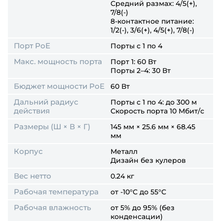
Средний размах: 4/5(+),
7/8(-)
8-контактное питание:
1/2(-), 3/6(+), 4/5(+), 7/8(-)
Порт PoE
Порты с 1 по 4
Макс. мощность порта
Порт 1: 60 Вт
Порты 2–4: 30 Вт
Бюджет мощности PoE
60 Вт
Дальний радиус
Порты с 1 по 4: до 300 м
действия
Скорость порта 10 Мбит/с
Размеры (Ш × В × Г)
145 мм × 25.6 мм × 68.45
мм
Корпус
Металл
Дизайн без кулеров
Вес нетто
0.24 кг
Рабочая температура
от -10°C до 55°C
Рабочая влажность
от 5% до 95% (без
конденсации)