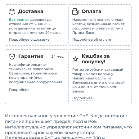
Доставка
Оплата
Бесплатная
доставка до
Наложенный платеж, оплата
отделения от 3 000 ₴. С
картой, безналичный расчет,
понедельника по пятницу
рассрочка и оплата частями
отправка в течение 24 часов.
ПриватБанк.
Подробнее о доставке
Подробнее об оплате
Кэшбэк за
Гарантия
24
мес.
покупку!
Квалифицированная
техническая поддержка.
Регистрируйся и заказывай
Сервисное, гарантийное и
товары через корзину.
послегарантийное
Накапливай баллы на
обслуживание оборудования.
Бонусном счете и оплачивай
ими до 20% от стоимости
Подробнее
заказа.
Подробнее
Интеллектуальное управление PoE. Когда источник
питания превышает предел, порты PoE
интеллектуально управляют источником питания, что
продлевает срок службы коммутатора.
Передача через PoE на дальность до 300 м.