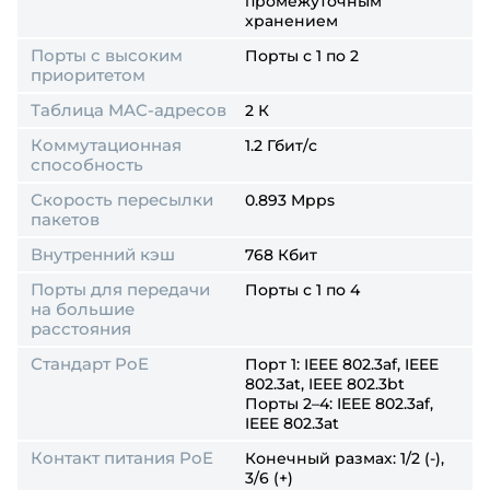
промежуточным
хранением
Порты с высоким
Порты с 1 по 2
приоритетом
Таблица MAC-адресов
2 К
Коммутационная
1.2 Гбит/с
способность
Скорость пересылки
0.893 Mpps
пакетов
Внутренний кэш
768 Кбит
Порты для передачи
Порты с 1 по 4
на большие
расстояния
Стандарт PoE
Порт 1: IEEE 802.3af, IEEE
802.3at, IEEE 802.3bt
Порты 2–4: IEEE 802.3af,
IEEE 802.3at
Контакт питания PoE
Конечный размах: 1/2 (-),
3/6 (+)