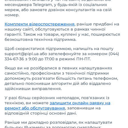
месенджера Telegram, у будь-якій із соціальних
мереж, або замовте дзвінок консультантів на свій
номер.
Комплекти відеоспостереження
, раніше придбані на
нашому сайті, обслуговуються в рамках чинної
гарантії. Також на товари, куплені у нас, поширюється
безкоштовна технічна підтримка.
Щоб скористатися підтримкою, напишіть на пошту
support@pipl.ua або зателефонуйте за номером (044)
334-67-36 з 9:00 до 17:00 в режимі ПН-ПТ.
Якщо ви не розібралися в певних налаштуваннях
самостійно, професіонали з технічної підтримки
допоможуть розв'язати більшість питань телефоном,
детально пояснивши алгоритм дій або віддалено
здійснивши виправлення.
У разі більш серйозних неполадок, пов'язаних із
технікою, ви можете
залишити онлайн-заявку на
ремонт або обслуговування
, заповнивши на
відповідній сторінці основні дані.
Раніше ми докладно розповідали, як налаштувати
будь-яку IP-камеру за допомогою смартфона: