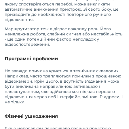
якому спостерігаються перебої, може викликати
автоматичне вимкнення пристрою. Зі свого боку, це
призводить до необхідності повторного ручного
підключення.
Маршрутизатор теж відіграє важливу роль. Його
неналежна робота, слабкий сигнал або нестабільність
- ще один потенційний фактор неполадок у
відеоспостереженні.
Програмні проблеми
Не завжди причина криється в технічних складових.
Наприклад, часто трапляються помилки з прошивкою
відеокамери. Крім цього, відсутність з'єднання може
бути викликана неправильною активацією і
налаштуванням, яке здійснюється під час першого
підключення через веб-інтерфейс, зміною IP-адреси, і
не тільки.
Фізичні ушкодження
Якщо неполадкам передувало падіння пристрою,