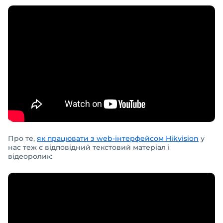
Про те,
як працювати з web-інтерфейсом Hikvision
у
нас теж є відповідний текстовий матеріал і
відеоролик: