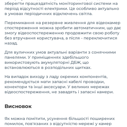
зберегти працездатність моніторингової системи на
період відсутності електрики. Це особливо актуально
в умовах періодичних відключень світла.
Перемикання на резервне живлення для відеокамер
спостереження можна зробити автоматичним, що дає
змогу відеоспостереженню продовжити свою роботу
без втручання користувача, а після - переключитися
назад.
Для вуличних умов актуальні варіанти з сонячними
панелями. У приміщеннях здебільшого
використовують акумуляторні ДБЖ, що
встановлюються в розподільних щитках.
На випадок виходу з ладу окремих компонентів,
рекомендується мати запасні кабелі проводки,
конектори та інші аксесуари. У великих мережах
відеоспостереження, не завадять і запасні камери.
Висновок
Як можна помітити, усунення більшості поширених
помилок, пов'язаних з відсутністю мережі у камер