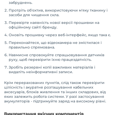
забруднень.
Протріть об'єктив, використовуючи м'яку тканину і
засоби для чищення скла.
Перевірте наявність нової версії прошивки на
офіційному сайті бренду.
Оновіть прошивку через веб-інтерфейс, якщо така є.
Переконайтеся, що відеокамера не змістилася і
правильно спрямована.
Навмисне спровокуйте спрацьовування датчиків
руху, щоб перевірити їхню працездатність.
Зробіть резервні копії важливих матеріалів і
видаліть неінформативні записи.
Крім перерахованих пунктів, слід також перевірити
цілісність і акуратне розташування кабельних
аксесуарів, блоків живлення та інших складових, від
яких залежить робота системи. У разі застосування
акумуляторів - підтримуйте заряд на високому рівні.
Використання якісних компонентів