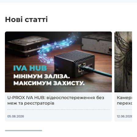
Нові статті
U-PROX IVA HUB: відеоспостереження без
Камери в
меж та реєстраторів
переход
відеосп
05.08.2026
12.06.2026