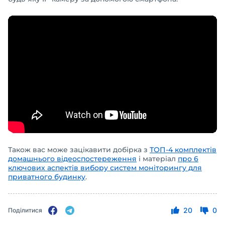
Також вас може зацікавити добірка з
ТОП-4 комплектів
домашнього відеоспостереження
і матеріал
про 6
ключових аспектів вибору систем моніторингу для
приватного будинку
.
20
0
Поділитися