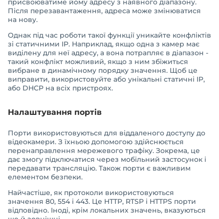
присвоюватиме йому адресу з наявного діапазону.
Після перезавантаження, адреса може змінюватися
на нову.
Однак під час роботи такої функції уникайте конфліктів
зі статичними IP. Наприклад, якщо одна з камер має
виділену для неї адресу, а вона потрапляє в діапазон -
такий конфлікт можливий, якщо з ним збіжиться
вибране в динамічному порядку значення. Щоб це
виправити, використовуйте або унікальні статичні IP,
або DHCP на всіх пристроях.
Налаштування портів
Порти використовуються для віддаленого доступу до
відеокамери. З їхньою допомогою здійснюється
перенаправлення мережевого трафіку. Зокрема, це
дає змогу підключатися через мобільний застосунок і
передавати трансляцію. Також порти є важливим
елементом безпеки.
Найчастіше, як протоколи використовуються
значення 80, 554 і 443. Це HTTP, RTSP і HTTPS порти
відповідно. Іноді, крім локальних значень, вказуються