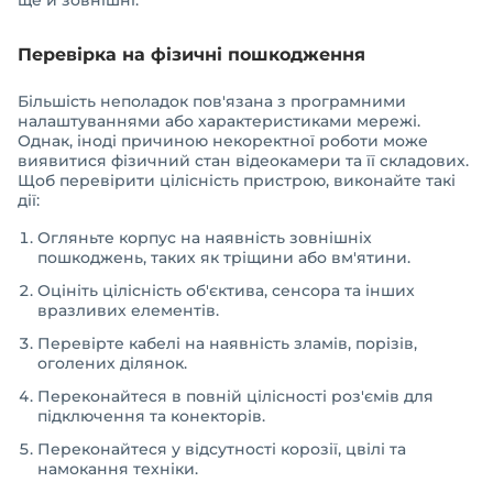
ще й зовнішні.
Перевірка на фізичні пошкодження
Більшість неполадок пов'язана з програмними
налаштуваннями або характеристиками мережі.
Однак, іноді причиною некоректної роботи може
виявитися фізичний стан відеокамери та її складових.
Щоб перевірити цілісність пристрою, виконайте такі
дії:
Огляньте корпус на наявність зовнішніх
пошкоджень, таких як тріщини або вм'ятини.
Оцініть цілісність об'єктива, сенсора та інших
вразливих елементів.
Перевірте кабелі на наявність зламів, порізів,
оголених ділянок.
Переконайтеся в повній цілісності роз'ємів для
підключення та конекторів.
Переконайтеся у відсутності корозії, цвілі та
намокання техніки.