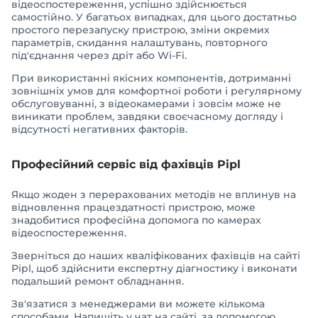
відеоспостереження, успішно здійснюється
самостійно. У багатьох випадках, для цього достатньо
простого перезапуску пристрою, зміни окремих
параметрів, скидання налаштувань, повторного
під'єднання через дріт або Wi-Fi.
При використанні якісних компонентів, дотриманні
зовнішніх умов для комфортної роботи і регулярному
обслуговуванні, з відеокамерами і зовсім може не
виникати проблем, завдяки своєчасному догляду і
відсутності негативних факторів.
Професійний сервіс від фахівців Pipl
Якщо жоден з перерахованих методів не вплинув на
відновлення працездатності пристрою, може
знадобитися професійна допомога по камерах
відеоспостереження.
Зверніться до наших кваліфікованих фахівців на сайті
Pipl, щоб здійснити експертну діагностику і виконати
подальший ремонт обладнання.
Зв'язатися з менеджерами ви можете кількома
способами. Напишіть у чат на сайті, за допомогою