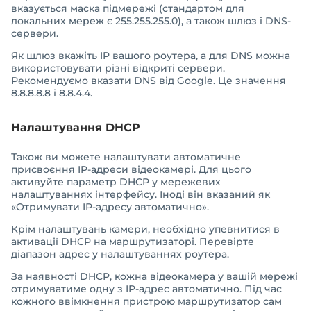
вказується маска підмережі (стандартом для
локальних мереж є 255.255.255.0), а також шлюз і DNS-
сервери.
Як шлюз вкажіть IP вашого роутера, а для DNS можна
використовувати різні відкриті сервери.
Рекомендуємо вказати DNS від Google. Це значення
8.8.8.8.8 і 8.8.4.4.
Налаштування DHCP
Також ви можете налаштувати автоматичне
присвоєння IP-адреси відеокамері. Для цього
активуйте параметр DHCP у мережевих
налаштуваннях інтерфейсу. Іноді він вказаний як
«Отримувати IP-адресу автоматично».
Крім налаштувань камери, необхідно упевнитися в
активації DHCP на маршрутизаторі. Перевірте
діапазон адрес у налаштуваннях роутера.
За наявності DHCP, кожна відеокамера у вашій мережі
отримуватиме одну з IP-адрес автоматично. Під час
кожного ввімкнення пристрою маршрутизатор сам