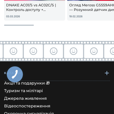
DNAKE AC01/S vs AC02C/S |
Огляд Meross GS559AH
Контроль доступу +
— Розумний датчик ди
гостьовий QR — реальна
Apple HomeKit! Чи вар
03.03.2026
19.02.2026
настройка
купувати?
КАТАЛОГ
Акції та подарунки 🎁
Туризм та мілітарі
Джерела живлення
Відеоспостереження
Охоронна сигналізація