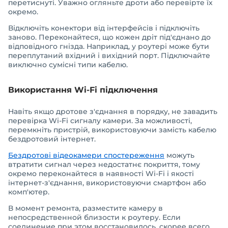
перетиснуті. Уважно огляньте дроти або перевірте їх
окремо.
Відключіть конектори від інтерфейсів і підключіть
заново. Переконайтеся, що кожен дріт під'єднано до
відповідного гнізда. Наприклад, у роутері може бути
переплутаний вхідний і вихідний порт. Підключайте
виключно сумісні типи кабелю.
Використання Wi-Fi підключення
Навіть якщо дротове з'єднання в порядку, не завадить
перевірка Wi-Fi сигналу камери. За можливості,
перемкніть пристрій, використовуючи замість кабелю
бездротовий інтернет.
Бездротові відеокамери спостереження
можуть
втратити сигнал через недостатнє покриття, тому
окремо переконайтеся в наявності Wi-Fi і якості
інтернет-з'єднання, використовуючи смартфон або
комп'ютер.
В момент ремонта, разместите камеру в
непосредственной близости к роутеру. Если
соединение при этом восстановилось, скорее всего