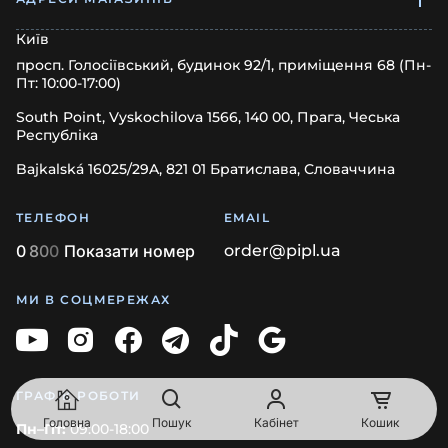
Київ
просп. Голосіївський, будинок 92/1, приміщення 68 (Пн-
Пт: 10:00-17:00)
South Point, Vyskochilova 1566, 140 00, Прага, Чеська
Республіка
Bajkalská 16025/29A, 821 01 Братислава, Словаччина
ТЕЛЕФОН
EMAIL
0
8
0
0
Показати номер
order@pipl.ua
МИ В СОЦМЕРЕЖАХ
ГРАФІК РОБОТИ
Головна
Пошук
Кабінет
Кошик
Пн–Пт:
09:00-18:00