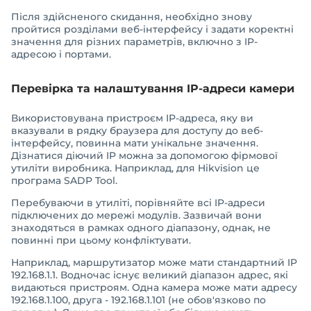
Після здійсненого скидання, необхідно знову
пройтися розділами веб-інтерфейсу і задати коректні
значення для різних параметрів, включно з IP-
адресою і портами.
Перевірка та налаштування IP-адреси камери
Використовувана пристроєм IP-адреса, яку ви
вказували в рядку браузера для доступу до веб-
інтерфейсу, повинна мати унікальне значення.
Дізнатися діючий IP можна за допомогою фірмової
утиліти виробника. Наприклад, для Hikvision це
програма SADP Tool.
Перебуваючи в утиліті, порівняйте всі IP-адреси
підключених до мережі модулів. Зазвичай вони
знаходяться в рамках одного діапазону, однак, не
повинні при цьому конфліктувати.
Наприклад, маршрутизатор може мати стандартний IP
192.168.1.1. Водночас існує великий діапазон адрес, які
видаються пристроям. Одна камера може мати адресу
192.168.1.100, друга - 192.168.1.101 (не обов'язково по