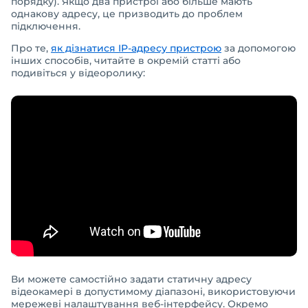
порядку). Якщо два пристрої або більше мають
однакову адресу, це призводить до проблем
підключення.
Про те,
як дізнатися IP-адресу пристрою
за допомогою
інших способів, читайте в окремій статті або
подивіться у відеоролику:
Ви можете самостійно задати статичну адресу
відеокамері в допустимому діапазоні, використовуючи
мережеві налаштування веб-інтерфейсу. Окремо