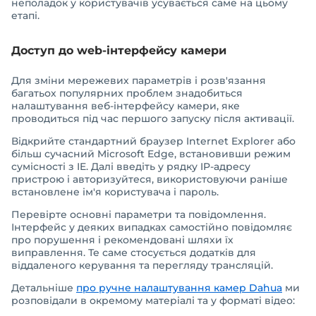
неполадок у користувачів усувається саме на цьому
етапі.
Доступ до web-інтерфейсу камери
Для зміни мережевих параметрів і розв'язання
багатьох популярних проблем знадобиться
налаштування веб-інтерфейсу камери, яке
проводиться під час першого запуску після активації.
Відкрийте стандартний браузер Internet Explorer або
більш сучасний Microsoft Edge, встановивши режим
сумісності з IE. Далі введіть у рядку IP-адресу
пристрою і авторизуйтеся, використовуючи раніше
встановлене ім'я користувача і пароль.
Перевірте основні параметри та повідомлення.
Інтерфейс у деяких випадках самостійно повідомляє
про порушення і рекомендовані шляхи їх
виправлення. Те саме стосується додатків для
віддаленого керування та перегляду трансляцій.
Детальніше
про ручне налаштування камер Dahua
ми
розповідали в окремому матеріалі та у форматі відео: