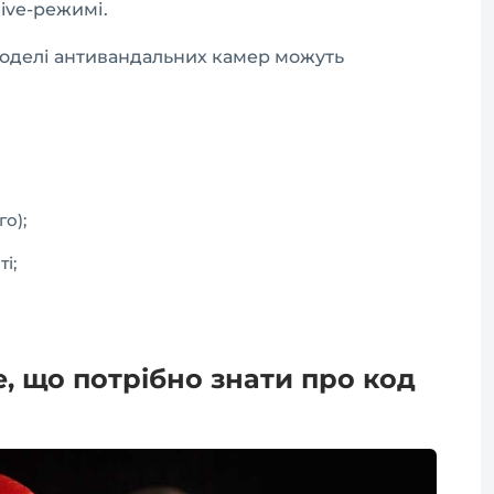
live-режимі.
 моделі антивандальних камер можуть
о);
і;
е, що потрібно знати про код