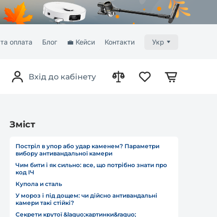
та оплата
Блог
💼 Кейси
Контакти
Укр
Вхід до кабінету
Зміст
Постріл в упор або удар каменем? Параметри
вибору антивандальної камери
Чим бити і як сильно: все, що потрібно знати про
код IЧ
Купола и сталь
У мороз і під дощем: чи дійсно антивандальні
камери такі стійкі?
Секрети крутої &laquo;картинки&raquo;