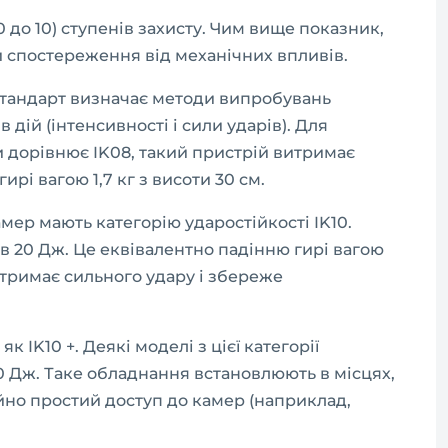
0 до 10) ступенів захисту. Чим вище показник,
 спостереження від механічних впливів.
 стандарт визначає методи випробувань
 дій (інтенсивності і сили ударів). Для
 дорівнює IK08, такий пристрій витримає
ирі вагою 1,7 кг з висоти 30 см.
мер мають категорію ударостійкості IK10.
в 20 Дж. Це еквівалентно падінню гирі вагою
итримає сильного удару і збереже
к IK10 +. Деякі моделі з цієї категорії
0 Дж. Таке обладнання встановлюють в місцях,
но простий доступ до камер (наприклад,