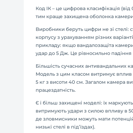
Код IК – це цифрова класифікація (від 
тим краще захищена оболонка камери
Виробники беруть цифри не зі стелі:
корпусу з урахуванням різних варіантів
прикладу: якщо вандалозащіта камери
удар до 5 Дж. Це рівносильно падіння г
Більшість сучасних антивандальних ка
Модель з цим класом витримує вплив 
5 кг з висоти 40 см. Загалом камера в
працездатність.
Є і більш захищені моделі: їх маркують я
витримують удари з силою впливу в 5
де зловмисники можуть мати потенцій
низькі стелі в під’їздах).