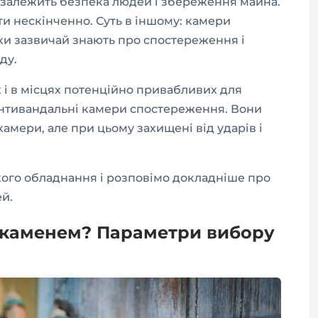
 залежить безпека людей і збереження майна.
 нескінченно. Суть в іншому: камери
ки зазвичай знають про спостереження і
ду.
х і в місцях потенційно привабливих для
нтивандальні камери спостереження. Вони
камери, але при цьому захищені від ударів і
кого обладнання і розповімо докладніше про
й.
р каменем? Параметри вибору