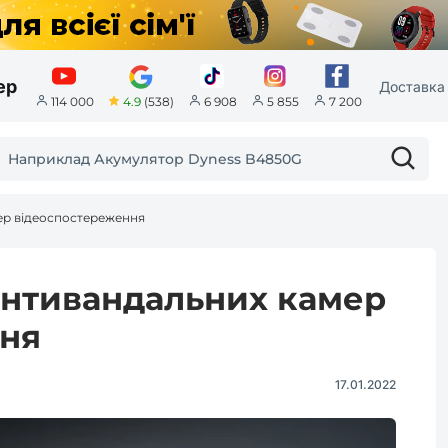
ер
Доставка 
4.9
(538)
114 000
6 908
5 855
7 200
ер відеоспостереження
антивандальних камер
ня
17.01.2022