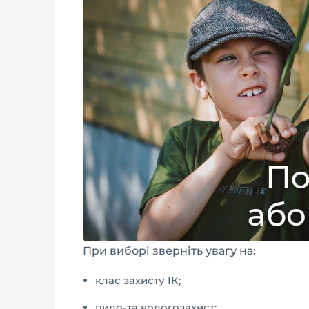
При виборі зверніть увагу на:
клас захисту IК;
пило-та вологозахист;