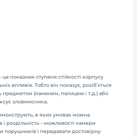
– це показник ступеня стійкості корпусу
іх впливів. Тобто він показує, розіб’ється
 предметом (каменем, палицею і т.д.) або
іксує зловмисника.
емонструють, в яких умовах можна
в і роздільність – можливості камери
ти порушників і передавати достовірну