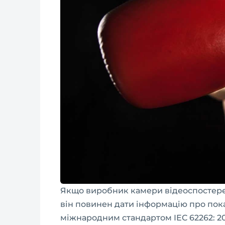
Якщо виробник камери відеоспостере
він повинен дати інформацію про пока
міжнародним стандартом IEC 62262: 2