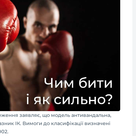
ження заявляє, що модель антивандальна,
зник IК. Вимоги до класифікації визначені
002.