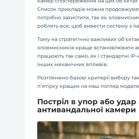
камер спостереження на цих об’єктах
Список прикладів можна продовжувати
потрібно захистити, так як зловмисни
роблять все, щоб вивести систему з ла
Тому на стратегічно важливих об’єкта
зловмисників краще встановлювати
а
працюють так само, як і стандартні IP-
інших механічних впливів.
Розглянемо базові критерії вибору та
п’ятірку кращих на наш погляд моделе
Постріл в упор або уда
антивандальної камери