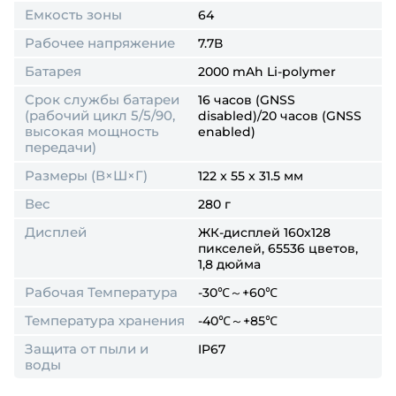
Емкость зоны
64
Рабочее напряжение
7.7В
Батарея
2000 mAh Li-polymer
Срок службы батареи
16 часов (GNSS
(рабочий цикл 5/5/90,
disabled)/20 часов (GNSS
высокая мощность
enabled)
передачи)
Размеры (В×Ш×Г)
122 x 55 x 31.5 мм
Вес
280 г
Дисплей
ЖК-дисплей 160x128
пикселей, 65536 цветов,
1,8 дюйма
Рабочая Температура
-30℃～+60℃
Температура хранения
-40℃～+85℃
Защита от пыли и
IP67
воды