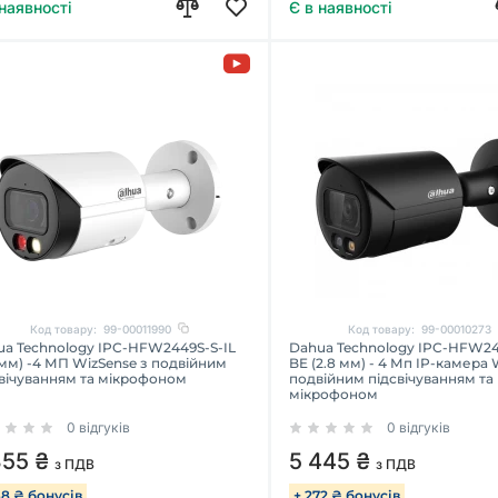
 наявності
Є в наявності
Код товару:
99-00011990
Код товару:
99-00010273
ua Technology IPC-HFW2449S-S-IL
Dahua Technology IPC-HFW24
 мм) -4 МП WizSense з подвійним
BE (2.8 мм) - 4 Мп IP-камера 
вічуванням та мікрофоном
подвійним підсвічуванням та
мікрофоном
0 відгуків
0 відгуків
355 ₴
5 445 ₴
з ПДВ
з ПДВ
68 ₴ бонусів
+ 272 ₴ бонусів