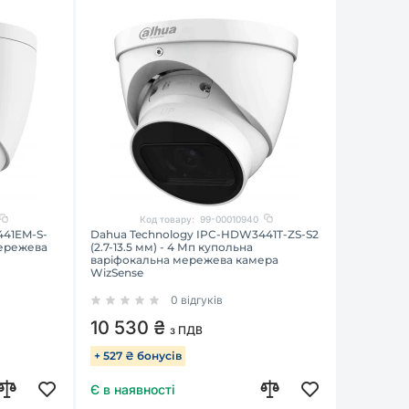
Код товару:
99-00010940
441EM-S-
Dahua Technology IPC-HDW3441T-ZS-S2
мережева
(2.7-13.5 мм) - 4 Мп купольна
варіфокальна мережева камера
WizSense
0 відгуків
10 530 ₴
з ПДВ
+ 527 ₴ бонусів
Є в наявності