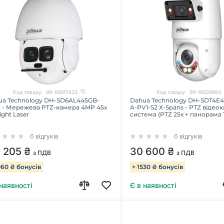
Код товару:
99-00017433
Код товару:
99-10028664
ua Technology DH-SD6AL445GB-
Dahua Technology DH-SDT4E4
 - Мережева PTZ-камера 4MP 45x
A-PV1-S2 X-Spans - PTZ відео
light Laser
система (PTZ 25х + панорама 1
0 відгуків
0 відгуків
1 205 ₴
30 600 ₴
з ПДВ
з ПДВ
060 ₴ бонусів
+ 1530 ₴ бонусів
 наявності
Є в наявності