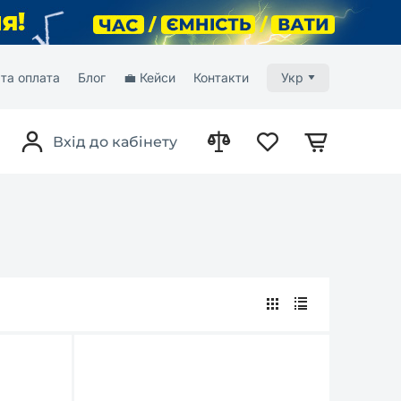
та оплата
Блог
💼 Кейси
Контакти
Укр
Вхід до кабінету