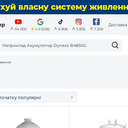
ер
Доставка 
4.9
(538)
114 000
6 908
5 855
7 200
еження
початку популярні