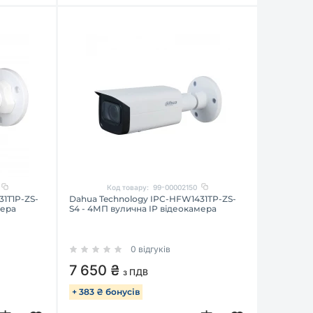
Код товару:
99-00002150
1T1P-ZS-
Dahua Technology IPC-HFW1431TP-ZS-
мера
S4 - 4МП вулична IP відеокамера
0 відгуків
7 650 ₴
з ПДВ
+ 383 ₴ бонусів