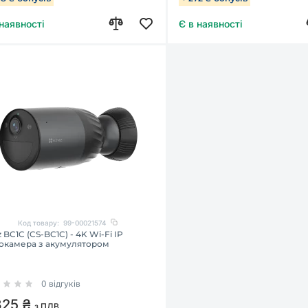
 наявності
Є в наявності
Код товару:
99-00021574
z BC1C (CS-BC1C) - 4K Wi-Fi IP
еокамера з акумулятором
0 відгуків
325 ₴
з ПДВ