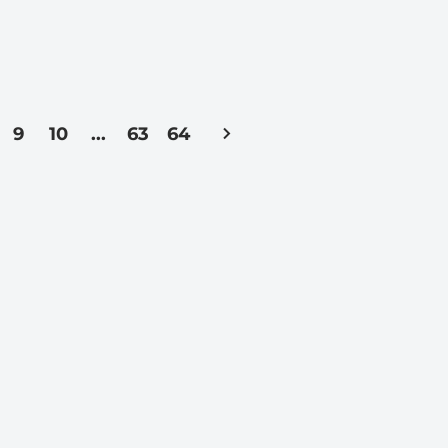
9
10
...
63
64