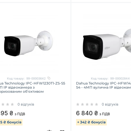
Код товару:
99-00003642
Код товару:
99-00002844
a Technology IPC-HFW1230T1-ZS-S5
Dahua Technology IPC-HFW143
П IP відеокамера з
S4 - 4МП вулична IP відеока
оризованим об'єктивом
0 відгуків
0 відгуків
895 ₴
6 840 ₴
з ПДВ
з ПДВ
95 ₴ бонусів
+ 342 ₴ бонусів