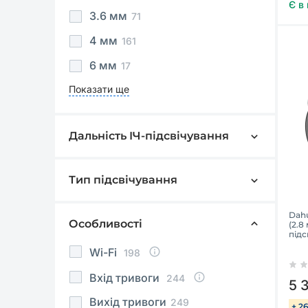
Є в
3.6 мм
71
4 мм
161
6 мм
17
Показати ще
Дальність ІЧ-підсвічування
5 м
4
8 м
3
Тип підсвічування
ІЧ
884
10 м
36
Dah
Видиме світло
268
Особливості
15 м
15
(2.8
підс
Подвійне підсвічування
181
20 м
17
Wi-Fi
198
Немає
16
25 м
3
Вхід тривоги
244
5 
Показати ще
Вихід тривоги
249
+ 2