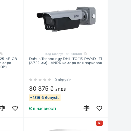
Код товару:
99-00016101
25-4F-GB-
Dahua Technology DHI-ITC413-PW4D-IZ1
камера
(2.7-12 мм) - ANPR камера для парковок
01°)
0 відгуків
30 375 ₴
з ПДВ
+ 1519 ₴ бонусів
Є в наявності