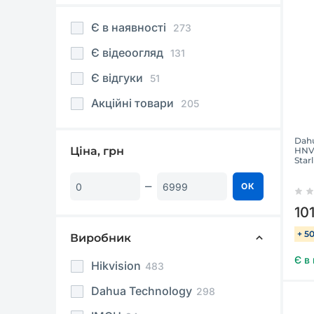
Є в наявності
273
Є відеоогляд
131
Є відгуки
51
Акційні товари
205
Dah
Ціна, грн
HNV
Star
ОК
10
+ 5
Виробник
Є в
Hikvision
483
Dahua Technology
298