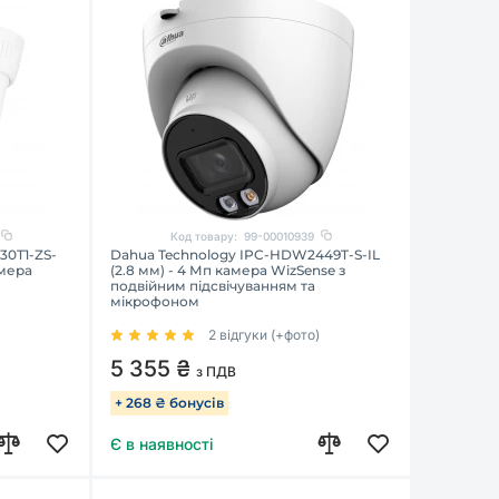
Код товару:
99-00010939
30T1-ZS-
Dahua Technology IPC-HDW2449T-S-IL
амера
(2.8 мм) - 4 Мп камера WizSense з
подвійним підсвічуванням та
мікрофоном
2 відгуки (+фото)
5 355 ₴
з ПДВ
+ 268 ₴ бонусів
Є в наявності