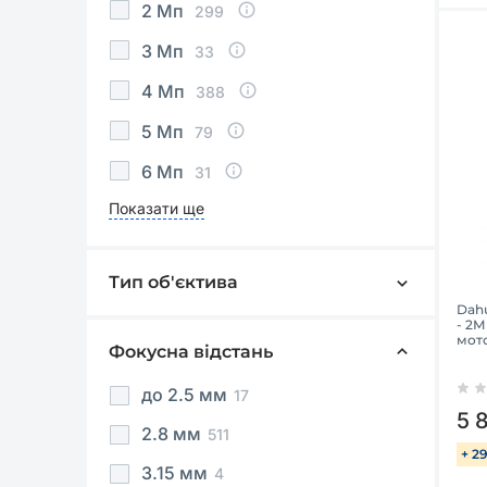
2 Мп
299
3 Мп
33
4 Мп
388
5 Мп
79
6 Мп
31
Показати ще
Тип об'єктива
Фіксований
785
Dahu
- 2М
Варіофокальний
мот
218
Фокусна відстань
до 2.5 мм
17
5 
2.8 мм
511
+ 2
3.15 мм
4