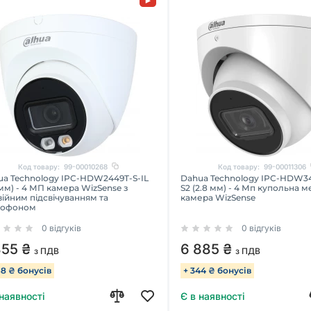
Код товару:
99-00010268
Код товару:
99-00011306
ua Technology IPC-HDW2449T-S-IL
Dahua Technology IPC-HDW3
 мм) - 4 МП камера WizSense з
S2 (2.8 мм) - 4 Мп купольна 
ійним підсвічуванням та
камера WizSense
рофоном
0 відгуків
0 відгуків
355 ₴
6 885 ₴
з ПДВ
з ПДВ
68 ₴ бонусів
+ 344 ₴ бонусів
 наявності
Є в наявності