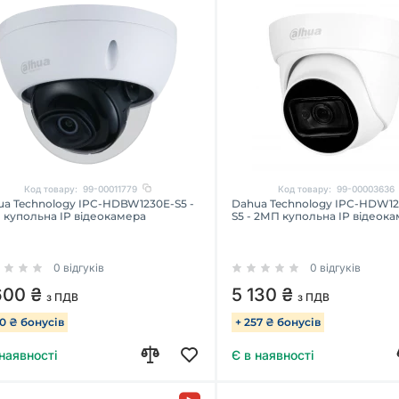
Код товару:
99-00011779
Код товару:
99-00003636
ua Technology IPC-HDBW1230E-S5 -
Dahua Technology IPC-HDW12
 купольна IP відеокамера
S5 - 2МП купольна IP відеок
0 відгуків
0 відгуків
600 ₴
5 130 ₴
з ПДВ
з ПДВ
80 ₴ бонусів
+ 257 ₴ бонусів
 наявності
Є в наявності