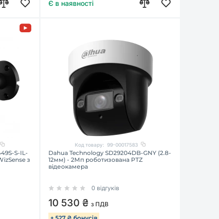
Є в наявності
Код товару:
99-00017583
49S-S-IL-
Dahua Technology SD29204DB-GNY (2.8-
WizSense з
12мм) - 2Мп роботизована PTZ
відеокамера
0 відгуків
10 530 ₴
з ПДВ
+ 527 ₴ бонусів