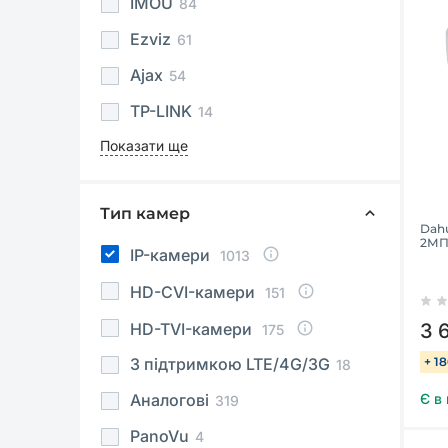
IMOU
84
Ezviz
61
Ajax
54
TP-LINK
14
Показати ще
Тип камер
Dah
2МП
IP-камери
1013
HD-CVI-камери
151
HD-TVI-камери
3 
175
З підтримкою LTE/4G/3G
+ 1
18
Аналогові
Є в
319
PanoVu
4