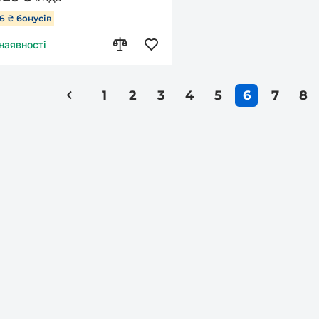
16 ₴ бонусів
 наявності
1
2
3
4
5
6
7
8