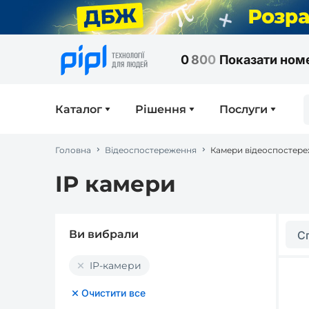
0
8
0
0
Показати ном
Каталог
Рішення
Послуги
Головна
Відеоспостереження
Камери відеоспостер
IP камери
Ви вибрали
С
IP-камери
Очистити все