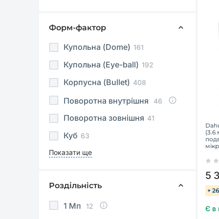
Форм-фактор
Купольна (Dome)
161
Купольна (Eye-ball)
192
Корпусна (Bullet)
408
Поворотна внутрішня
46
Поворотна зовнішня
41
Dah
(3.6
Куб
63
подв
мік
Показати ще
5 
Роздільність
+ 2
1 Мп
12
Є в